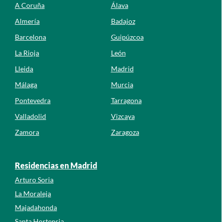
A Coruña
Álava
Almería
Badajoz
Barcelona
Guipúzcoa
La Rioja
León
Lleida
Madrid
Málaga
Murcia
Pontevedra
Tarragona
Valladolid
Vizcaya
Zamora
Zaragoza
Residencias en Madrid
Arturo Soria
La Moraleja
Majadahonda
Santa Hortensia