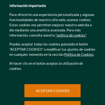
León
Información importante
Lleida
Para ofrecerte una experiencia personalizada y algunas
Murcia
funcionalidades de nuestro sitio web, usamos cookies.
Tarragona
Estas cookies nos permiten mejorar nuestra web día a
Zamora
día mediante una analítica avanzada. Para más
información, consulta nuestra
"política de cookies"
.
Puedes aceptar todas las cookies pulsando el botón
“ACEPTAR COOKIES” o modificar tus ajustes de cookies
en cualquier momento en la sección
Política de Cookies
.
© Caser Residencial 2026
Al hacer clic en el botón aceptas la utilización de
cookies.
Ir a Política de privacidad
Ir a Política de privacidad
Canal interno de informacion
Política de Cookies
Ir a Política de privacidad
Ir a Política de privacidad
Política de Privacidad
Accesibilidad
Ir a Política de privacidad
Ir a Política de privacidad
Condiciones de uso
Protección de datos
ACEPTAR COOKIES