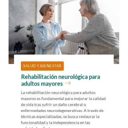
i
d
o
p
r
i
n
c
SALUD Y BIENESTAR
i
Rehabilitación neurológica para
p
adultos mayores
a
La rehabilitación neurológica para adultos
l
mayores es fundamental para mejorar la calidad
de vida tras sufrir un daño cerebral o
enfermedades neurodegenerativas. A través de
técnicas especializadas, se busca restaurar la
funcionalidad y la independencia en las