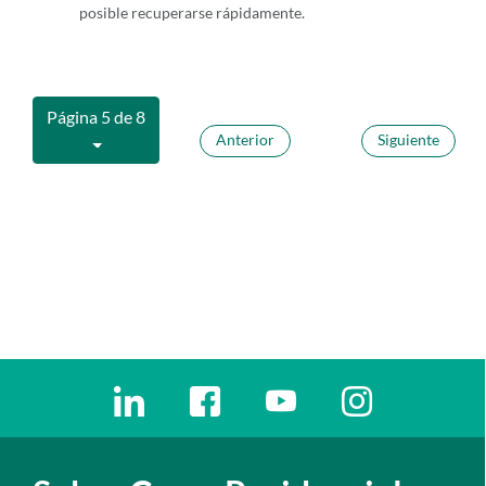
posible recuperarse rápidamente.
Página 5 de 8
Anterior
Siguiente
Enlaces redes sociales
Ir a a la red social. Abre ventana nueva
Ir a a la red social. Abre ventana nu
Ir a a la red social. Abre 
Ir a a la red so