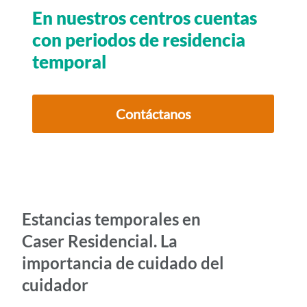
i
En nuestros centros cuentas
d
con periodos de residencia
o
temporal
p
r
i
Contáctanos
n
c
i
p
a
Estancias temporales en
l
Caser Residencial. La
importancia de cuidado del
cuidador