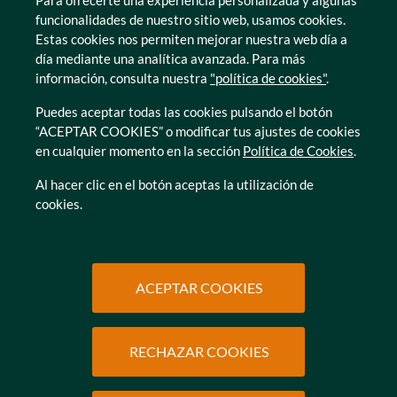
Para ofrecerte una experiencia personalizada y algunas
Murcia
funcionalidades de nuestro sitio web, usamos cookies.
Tarragona
Estas cookies nos permiten mejorar nuestra web día a
Zamora
día mediante una analítica avanzada. Para más
información, consulta nuestra
"política de cookies"
.
Puedes aceptar todas las cookies pulsando el botón
“ACEPTAR COOKIES” o modificar tus ajustes de cookies
en cualquier momento en la sección
Política de Cookies
.
© Caser Residencial 2026
Al hacer clic en el botón aceptas la utilización de
cookies.
Ir a Política de privacidad
Ir a Política de privacidad
Canal interno de informacion
Política de Cookies
Ir a Política de privacidad
Ir a Política de privacidad
Política de Privacidad
Accesibilidad
Ir a Política de privacidad
Ir a Política de privacidad
Condiciones de uso
Protección de datos
ACEPTAR COOKIES
RECHAZAR COOKIES