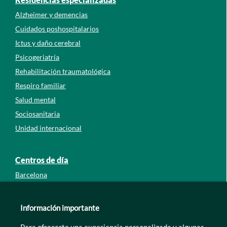
Alzheimer y demencias
Cuidados poshospitalarios
Ictus y daño cerebral
Psicogeriatría
Rehabilitación traumatológica
Respiro familiar
Salud mental
Sociosanitaria
Unidad internacional
Centros de día
Barcelona
Guipúzcoa
León
Información importante
Lleida