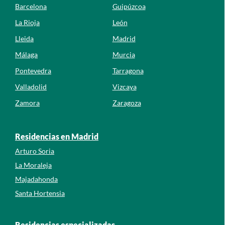
Barcelona
Guipúzcoa
La Rioja
León
Lleida
Madrid
Málaga
Murcia
Pontevedra
Tarragona
Valladolid
Vizcaya
Zamora
Zaragoza
Residencias en Madrid
Arturo Soria
La Moraleja
Majadahonda
Santa Hortensia
Residencias especializadas