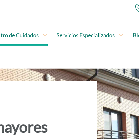
ubopciones
tro de Cuidados
Abrir subopciones
Servicios Especializados
Abrir 
Bl
Menú de navegación
mayores