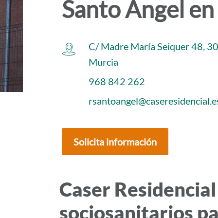
Santo Ángel en
i
d
o
C/ Madre María Seiquer 48, 30
p
Murcia
r
i
968 842 262
n
rsantoangel@caseresidencial.e
c
i
p
Solicita información
a
l
Caser Residencial
sociosanitarios p