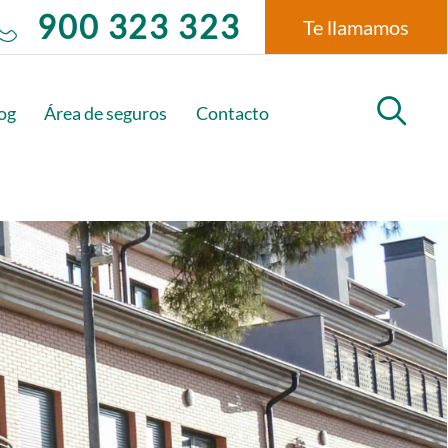
900 323 323
Te llamamos
subopciones
og
Área de seguros
Contacto
cabecera