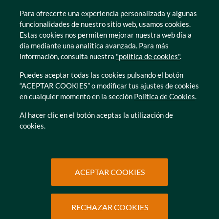
Lleida
Para ofrecerte una experiencia personalizada y algunas
Murcia
funcionalidades de nuestro sitio web, usamos cookies.
Tarragona
Estas cookies nos permiten mejorar nuestra web día a
Zamora
día mediante una analítica avanzada. Para más
información, consulta nuestra
"política de cookies"
.
Puedes aceptar todas las cookies pulsando el botón
“ACEPTAR COOKIES” o modificar tus ajustes de cookies
en cualquier momento en la sección
Política de Cookies
.
© Caser Residencial 2026
Al hacer clic en el botón aceptas la utilización de
cookies.
Ir a Política de privacidad
Ir a Política de privacidad
Canal interno de informacion
Política de Cookies
Ir a Política de privacidad
Ir a Política de privacidad
Política de Privacidad
Accesibilidad
Ir a Política de privacidad
Ir a Política de privacidad
Condiciones de uso
Protección de datos
ACEPTAR COOKIES
RECHAZAR COOKIES