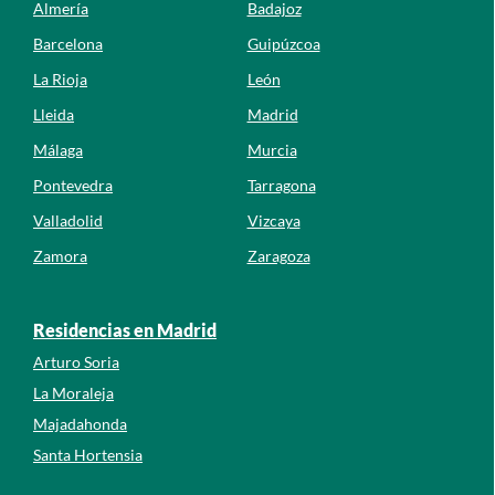
Almería
Badajoz
Barcelona
Guipúzcoa
La Rioja
León
Lleida
Madrid
Málaga
Murcia
Pontevedra
Tarragona
Valladolid
Vizcaya
Zamora
Zaragoza
Residencias en Madrid
Arturo Soria
La Moraleja
Majadahonda
Santa Hortensia