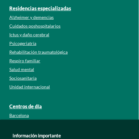
Residencias especializadas
Alzheimer y demencias
Cuidados poshospitalarios
Ictus y daño cerebral
Psicogeriatría
Rehabilitación traumatológica
Respiro familiar
Salud mental
Sociosanitaria
Unidad internacional
Centros de día
Barcelona
Guipúzcoa
León
Información importante