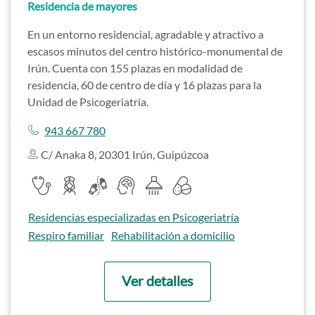
Residencia de mayores
En un entorno residencial, agradable y atractivo a
escasos minutos del centro histórico-monumental de
Irún. Cuenta con 155 plazas en modalidad de
residencia, 60 de centro de día y 16 plazas para la
Unidad de Psicogeriatría.
Llamar a
943 667 780
C/ Anaka 8, 20301 Irún, Guipúzcoa
Servicios destacados
Servicio médico
Servicio de enfermería
Servicio de fisioterapia
Psicólogo
Cocina propia
Farmacia
Ir a
Residencias especializadas en Psicogeriatría
Ir a
Ir a
Respiro familiar
Rehabilitación a domicilio
Ver detalles