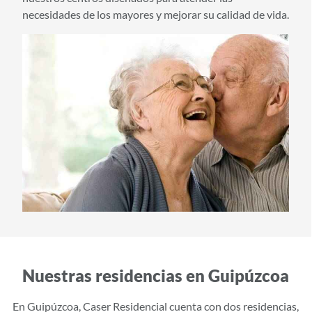
i
necesidades de los mayores y mejorar su calidad de vida.
d
o
p
r
i
n
c
i
p
a
l
Nuestras residencias en Guipúzcoa
En Guipúzcoa, Caser Residencial cuenta con dos residencias,