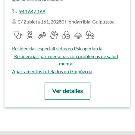
Llamar a
943 647 169
C/ Zubieta 161, 20280 Hondarribia, Guipúzcoa
Servicios destacados
Servicio médico
Servicio de enfermería
Servicio de fisioterapia
Psicólogo
Farmacia
Cocina propia
Zonas ajardinadas
Ir a
Residencias especializadas en Psicogeriatría
Ir a
Residencias para personas con problemas de salud
mental
Ir a
Apartamentos tutelados en Guipúzcoa
Ver detalles