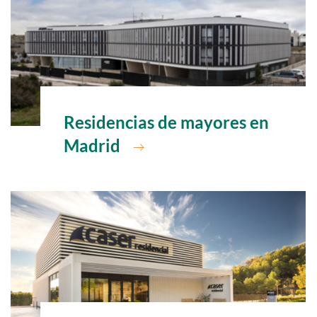
Ir a
Residencias de mayores en
Madrid