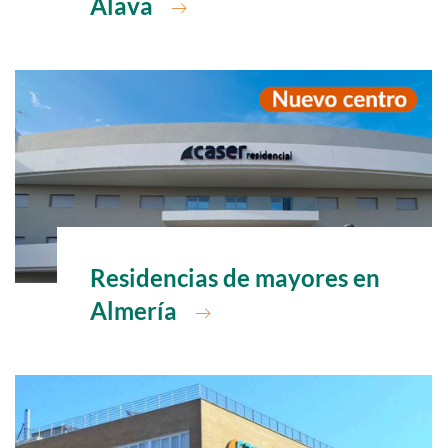
Álava
Ir a
Residencias de mayores en
Almería