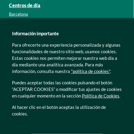
Centros de día
Barcelona
Guipúzcoa
León
Información importante
Lleida
Para ofrecerte una experiencia personalizada y algunas
Murcia
funcionalidades de nuestro sitio web, usamos cookies.
Tarragona
Estas cookies nos permiten mejorar nuestra web día a
Zamora
día mediante una analítica avanzada. Para más
información, consulta nuestra
"política de cookies"
.
Puedes aceptar todas las cookies pulsando el botón
“ACEPTAR COOKIES” o modificar tus ajustes de cookies
en cualquier momento en la sección
Política de Cookies
.
© Caser Residencial 2026
Al hacer clic en el botón aceptas la utilización de
cookies.
Ir a Política de privacidad
Ir a Política de privacidad
Canal interno de informacion
Política de Cookies
Ir a Política de privacidad
Ir a Política de privacidad
Política de Privacidad
Accesibilidad