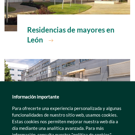
Ir a
Residencias de mayores en
León
Información importante
Para ofrecerte una experiencia personalizada y algunas
funcionalidades de nuestro sitio web, usamos cookies.
Ir a
Residencias de mayores en
Estas cookies nos permiten mejorar nuestra web día a
día mediante una analítica avanzada. Para más
Lleida
información, consulta nuestra
"política de cookies"
.