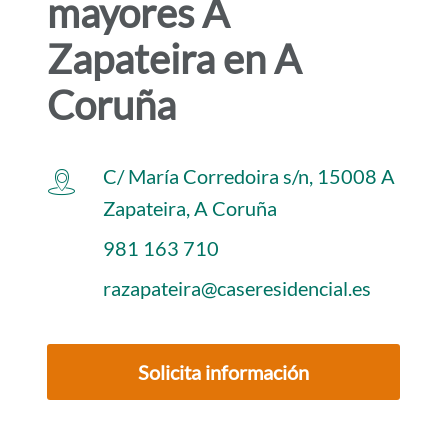
mayores A
i
d
Zapateira en A
o
Coruña
p
r
i
C/ María Corredoira s/n, 15008 A
n
Zapateira, A Coruña
c
981 163 710
i
p
razapateira@caseresidencial.es
a
l
Solicita información