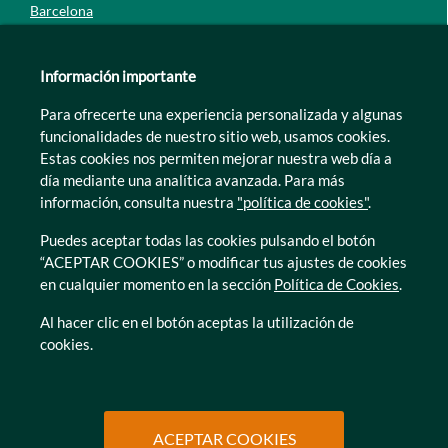
Barcelona
Guipúzcoa
León
Información importante
Lleida
Para ofrecerte una experiencia personalizada y algunas
Murcia
funcionalidades de nuestro sitio web, usamos cookies.
Tarragona
Estas cookies nos permiten mejorar nuestra web día a
Zamora
día mediante una analítica avanzada. Para más
información, consulta nuestra
"política de cookies"
.
Puedes aceptar todas las cookies pulsando el botón
“ACEPTAR COOKIES” o modificar tus ajustes de cookies
en cualquier momento en la sección
Política de Cookies
.
© Caser Residencial 2026
Al hacer clic en el botón aceptas la utilización de
cookies.
Ir a Política de privacidad
Ir a Política de privacidad
Canal interno de informacion
Política de Cookies
Ir a Política de privacidad
Ir a Política de privacidad
Política de Privacidad
Accesibilidad
Ir a Política de privacidad
Ir a Política de privacidad
Condiciones de uso
Protección de datos
ACEPTAR COOKIES