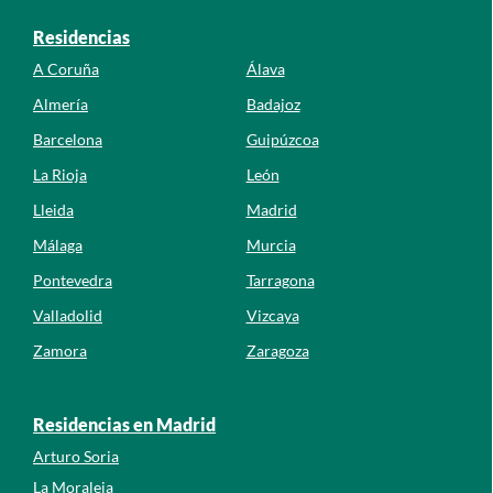
Residencias
A Coruña
Álava
Almería
Badajoz
Barcelona
Guipúzcoa
La Rioja
León
Lleida
Madrid
Málaga
Murcia
Pontevedra
Tarragona
Valladolid
Vizcaya
Zamora
Zaragoza
Residencias en Madrid
Arturo Soria
La Moraleja