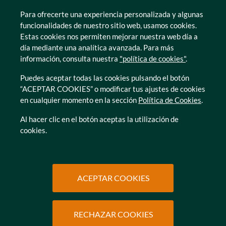
Lleida
Para ofrecerte una experiencia personalizada y algunas
Murcia
funcionalidades de nuestro sitio web, usamos cookies.
Tarragona
Estas cookies nos permiten mejorar nuestra web día a
Zamora
día mediante una analítica avanzada. Para más
información, consulta nuestra
"política de cookies"
.
Puedes aceptar todas las cookies pulsando el botón
“ACEPTAR COOKIES” o modificar tus ajustes de cookies
en cualquier momento en la sección
Política de Cookies
.
© Caser Residencial 2026
Al hacer clic en el botón aceptas la utilización de
cookies.
Ir a Política de privacidad
Ir a Política de privacidad
Canal interno de informacion
Política de Cookies
Ir a Política de privacidad
Ir a Política de privacidad
Política de Privacidad
Accesibilidad
Ir a Política de privacidad
Ir a Política de privacidad
Condiciones de uso
Protección de datos
ACEPTAR COOKIES
RECHAZAR COOKIES