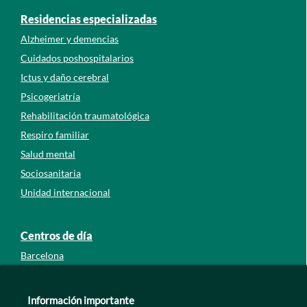
Residencias especializadas
Alzheimer y demencias
Cuidados poshospitalarios
Ictus y daño cerebral
Psicogeriatría
Rehabilitación traumatológica
Respiro familiar
Salud mental
Sociosanitaria
Unidad internacional
Centros de día
Barcelona
Guipúzcoa
León
Información importante