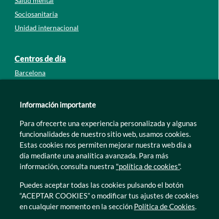
Salud mental
Sociosanitaria
Unidad internacional
Centros de día
Barcelona
Guipúzcoa
León
Información importante
Lleida
Para ofrecerte una experiencia personalizada y algunas
Murcia
funcionalidades de nuestro sitio web, usamos cookies.
Tarragona
Estas cookies nos permiten mejorar nuestra web día a
Zamora
día mediante una analítica avanzada. Para más
información, consulta nuestra
"política de cookies"
.
Puedes aceptar todas las cookies pulsando el botón
“ACEPTAR COOKIES” o modificar tus ajustes de cookies
en cualquier momento en la sección
Política de Cookies
.