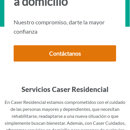
a domicilio
i
d
o
Nuestro compromiso, darte la mayor
p
confianza
r
i
Contáctanos
n
c
i
p
Servicios Caser Residencial
a
l
En Caser Residencial estamos comprometidos con el cuidado
de las personas mayores y dependientes, que necesitan
rehabilitarse, readaptarse a una nueva situación o que
simplemente buscan bienestar. Además, con Caser Cuidados,
ofrecemos servicios en domicilio para personas de cualquier