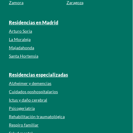
Zamora
Zaragoza
Residencias en Madrid
Arturo Soria
La Moraleja
Majadahonda
Santa Hortensia
Residencias especializadas
Alzheimer y demencias
Cuidados poshospitalarios
Ictus y daño cerebral
Psicogeriatría
Rehabilitación traumatológica
Respiro familiar