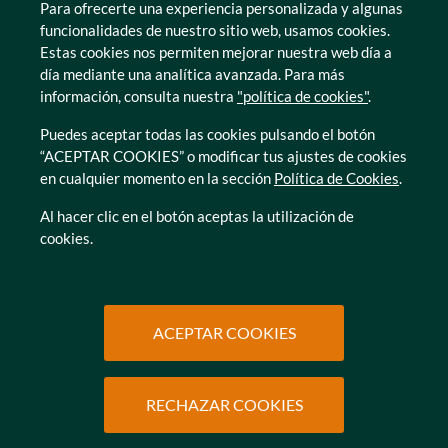
Para ofrecerte una experiencia personalizada y algunas
Murcia
funcionalidades de nuestro sitio web, usamos cookies.
Tarragona
Estas cookies nos permiten mejorar nuestra web día a
Zamora
día mediante una analítica avanzada. Para más
información, consulta nuestra
"política de cookies"
.
Puedes aceptar todas las cookies pulsando el botón
“ACEPTAR COOKIES” o modificar tus ajustes de cookies
en cualquier momento en la sección
Política de Cookies
.
© Caser Residencial 2026
Al hacer clic en el botón aceptas la utilización de
cookies.
Ir a Política de privacidad
Ir a Política de privacidad
Canal interno de informacion
Política de Cookies
Ir a Política de privacidad
Ir a Política de privacidad
Política de Privacidad
Accesibilidad
Ir a Política de privacidad
Ir a Política de privacidad
Condiciones de uso
Protección de datos
ACEPTAR COOKIES
RECHAZAR COOKIES
SOLICITAR