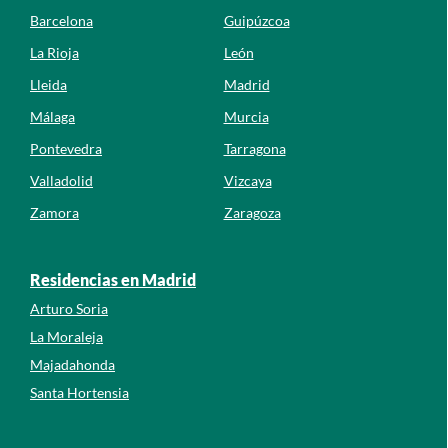
Barcelona
Guipúzcoa
La Rioja
León
Lleida
Madrid
Málaga
Murcia
Pontevedra
Tarragona
Valladolid
Vizcaya
Zamora
Zaragoza
Residencias en Madrid
Arturo Soria
La Moraleja
Majadahonda
Santa Hortensia