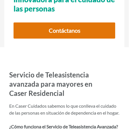
i
las personas
d
o
p
Contáctanos
r
i
n
c
i
Servicio de Teleasistencia
p
avanzada para mayores en
a
Caser Residencial
l
En Caser Cuidados sabemos lo que conlleva el cuidado
de las personas en situación de dependencia en el hogar.
¿Cómo funciona el Servicio de Teleasistencia Avanzada?