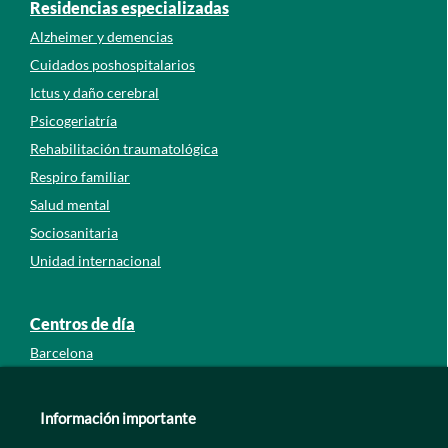
Residencias especializadas
Alzheimer y demencias
Cuidados poshospitalarios
Ictus y daño cerebral
Psicogeriatría
Rehabilitación traumatológica
Respiro familiar
Salud mental
Sociosanitaria
Unidad internacional
Centros de día
Barcelona
Guipúzcoa
León
Información importante
Lleida