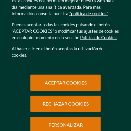
Estas cookies nos permiten mejorar nuestra web día a
Zamora
día mediante una analítica avanzada. Para más
información, consulta nuestra
"política de cookies"
.
Puedes aceptar todas las cookies pulsando el botón
“ACEPTAR COOKIES” o modificar tus ajustes de cookies
en cualquier momento en la sección
Política de Cookies
.
© Caser Residencial 2026
Al hacer clic en el botón aceptas la utilización de
cookies.
Ir a Política de privacidad
Ir a Política de privacidad
Canal interno de informacion
Política de Cookies
Ir a Política de privacidad
Ir a Política de privacidad
Política de Privacidad
Accesibilidad
Ir a Política de privacidad
Ir a Política de privacidad
Condiciones de uso
Protección de datos
ACEPTAR COOKIES
RECHAZAR COOKIES
SOLICITAR
INFORMACIÓN
PERSONALIZAR