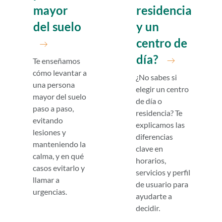
residencia
mayor
y un
del suelo
centro de
día?
Te enseñamos
cómo levantar a
¿No sabes si
una persona
elegir un centro
mayor del suelo
de día o
paso a paso,
residencia? Te
evitando
explicamos las
lesiones y
diferencias
manteniendo la
clave en
calma, y en qué
horarios,
casos evitarlo y
servicios y perfil
llamar a
de usuario para
urgencias.
ayudarte a
decidir.