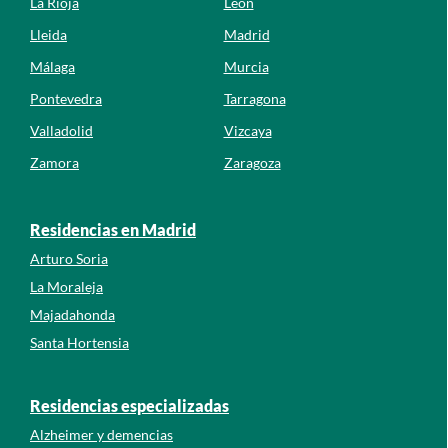
La Rioja
León
Lleida
Madrid
Málaga
Murcia
Pontevedra
Tarragona
Valladolid
Vizcaya
Zamora
Zaragoza
Residencias en Madrid
Arturo Soria
La Moraleja
Majadahonda
Santa Hortensia
Residencias especializadas
Alzheimer y demencias