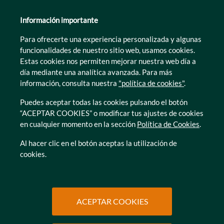
Guipúzcoa
León
Información importante
Lleida
Para ofrecerte una experiencia personalizada y algunas
Murcia
funcionalidades de nuestro sitio web, usamos cookies.
Tarragona
Estas cookies nos permiten mejorar nuestra web día a
Zamora
día mediante una analítica avanzada. Para más
información, consulta nuestra
"política de cookies"
.
Puedes aceptar todas las cookies pulsando el botón
“ACEPTAR COOKIES” o modificar tus ajustes de cookies
en cualquier momento en la sección
Política de Cookies
.
© Caser Residencial 2026
Al hacer clic en el botón aceptas la utilización de
cookies.
Ir a Política de privacidad
Ir a Política de privacidad
Canal interno de informacion
Política de Cookies
Ir a Política de privacidad
Ir a Política de privacidad
Política de Privacidad
Accesibilidad
Ir a Política de privacidad
Ir a Política de privacidad
Condiciones de uso
Protección de datos
ACEPTAR COOKIES