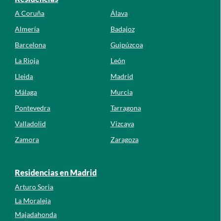
A Coruña
Álava
Almería
Badajoz
Barcelona
Guipúzcoa
La Rioja
León
Lleida
Madrid
Málaga
Murcia
Pontevedra
Tarragona
Valladolid
Vizcaya
Zamora
Zaragoza
Residencias en Madrid
Arturo Soria
La Moraleja
Majadahonda