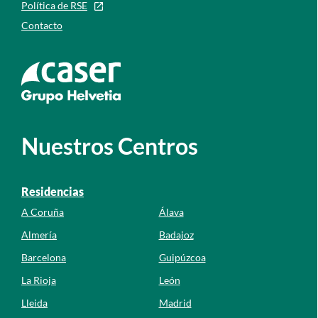
Política de RSE
Contacto
Ir a la web de caser
Nuestros Centros
Residencias
A Coruña
Álava
Almería
Badajoz
Barcelona
Guipúzcoa
La Rioja
León
Lleida
Madrid