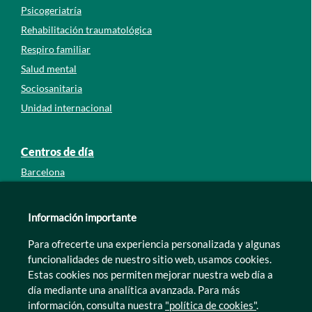
Psicogeriatría
Rehabilitación traumatológica
Respiro familiar
Salud mental
Sociosanitaria
Unidad internacional
Centros de día
Barcelona
Guipúzcoa
León
Información importante
Lleida
Para ofrecerte una experiencia personalizada y algunas
Murcia
funcionalidades de nuestro sitio web, usamos cookies.
Tarragona
Estas cookies nos permiten mejorar nuestra web día a
Zamora
día mediante una analítica avanzada. Para más
información, consulta nuestra
"política de cookies"
.