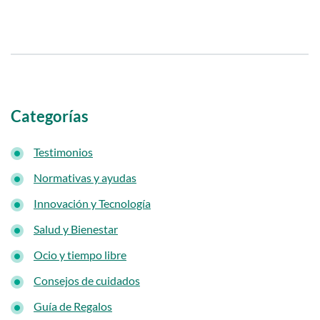
i
d
o
p
r
i
Categorías
n
Testimonios
c
i
Normativas y ayudas
p
Innovación y Tecnología
a
Salud y Bienestar
l
Ocio y tiempo libre
Consejos de cuidados
Guía de Regalos