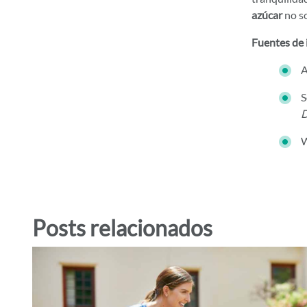
azúcar
no so
Fuentes de 
A
S
D
W
Posts relacionados