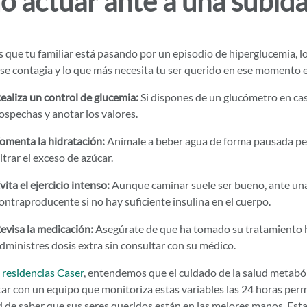
 actuar ante a una subida
s que tu familiar está pasando por un episodio de hiperglucemia, 
 se contagia y lo que más necesita tu ser querido en ese momento 
ealiza un control de glucemia:
Si dispones de un glucómetro en cas
ospechas y anotar los valores.
omenta la hidratación:
Anímale a beber agua de forma pausada per
iltrar el exceso de azúcar.
vita el ejercicio intenso:
Aunque caminar suele ser bueno, ante una 
ontraproducente si no hay suficiente insulina en el cuerpo.
evisa la medicación:
Asegúrate de que ha tomado su tratamiento h
dministres dosis extra sin consultar con su médico.
s
residencias Caser
, entendemos que el cuidado de la salud metabóli
ar con un equipo que monitoriza estas variables las 24 horas permi
d de saber que sus seres queridos están en las mejores manos. Est