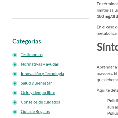
En términos
límites sal
180 mg/dl d
En el caso d
metabólica 
Categorías
Sínt
Testimonios
Normativas y ayudas
Aprender a 
mayores. El
Innovación y Tecnología
que debemos
Salud y Bienestar
Aquí te det
Ocio y tiempo libre
Polidi
Consejos de cuidados
aun as
Guía de Regalos
Poliur