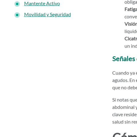
obliga
Mantente Activo
Fatiga
Movilidad y Seguridad
conve
Visió
líquid
Cicatr
un in
Señales 
Cuando ya e
agudos. En e
que no debe
Si notas que
abdominal y
clave resid
salud sin re