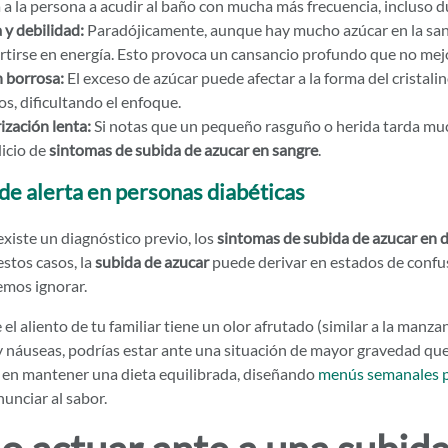
 a la persona a acudir al baño con mucha más frecuencia, incluso d
 y debilidad:
Paradójicamente, aunque hay mucho azúcar en la sangre
rtirse en energía. Esto provoca un cansancio profundo que no mejo
n borrosa:
El exceso de azúcar puede afectar a la forma del cristali
os, dificultando el enfoque.
ización lenta:
Si notas que un pequeño rasguño o herida tarda muc
dicio de
sintomas de subida de azucar en sangre
.
de alerta en personas diabéticas
xiste un diagnóstico previo, los
sintomas de subida de azucar en d
stos casos, la
subida de azucar
puede derivar en estados de confu
mos ignorar.
 el aliento de tu familiar tiene un olor afrutado (similar a la manzan
 náuseas, podrías estar ante una situación de mayor gravedad que
e en mantener una dieta equilibrada, diseñando
menús semanales p
nunciar al sabor.