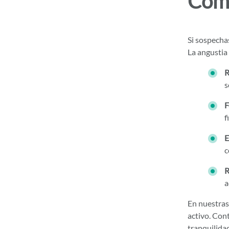
Cómo
Si sospecha
La angustia
R
s
F
f
E
c
R
a
En nuestra
activo. Cont
tranquilida