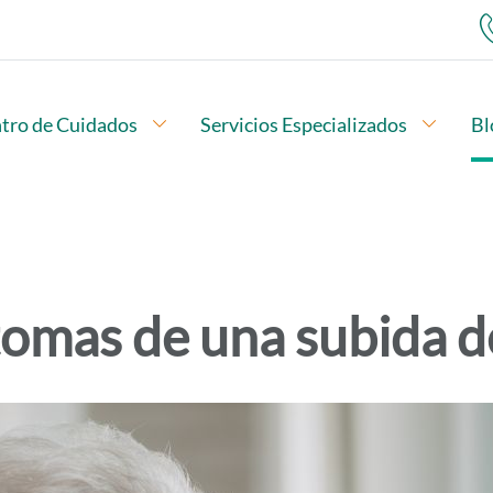
ubopciones
tro de Cuidados
Abrir subopciones
Servicios Especializados
Abrir 
Bl
Menú de navegación
tomas de una subida d