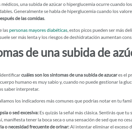
 médicos, una subida de azúcar o hiperglucemia ocurre cuando los 
udables. Generalmente se habla de hiperglucemia cuando los valor
espués de las comidas
.
e las
personas mayores diabéticas
, estos picos pueden ser más del
suele ser más lenta y los riesgos de deshidratación aumentan con
omas de una subida de azú
identificar
cuáles son los sintomas de una subida de azucar
es el p
 cuerpo humano es muy sabio y, cuando no puede gestionar la gluc
 saber interpretar.
allamos los indicadores más comunes que podrías notar en tu famil
psia o sed excesiva:
Es quizás la señal más clásica. Sentirás que t
í, manifiesta tener la boca seca o una sensación de sed que no cesa
ia o necesidad frecuente de orinar:
Al intentar eliminar el exceso d