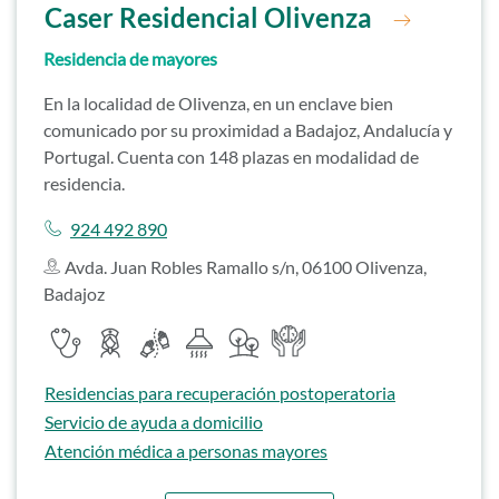
Ir a residencia
Caser Residencial Olivenza
Residencia de mayores
En la localidad de Olivenza, en un enclave bien
comunicado por su proximidad a Badajoz, Andalucía y
Portugal. Cuenta con 148 plazas en modalidad de
residencia.
Llamar a
924 492 890
Avda. Juan Robles Ramallo s/n, 06100 Olivenza,
Badajoz
Servicios destacados
Servicio médico
Servicio de enfermería
Servicio de fisioterapia
Cocina propia
Zonas ajardinadas
Unidad de salud mental
Ir a
Residencias para recuperación postoperatoria
Ir a
Servicio de ayuda a domicilio
Ir a
Atención médica a personas mayores