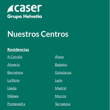
Ir a la web de caser
Nuestros Centros
Residencias
A Coruña
Álava
Almería
Badajoz
Barcelona
Guipúzcoa
La Rioja
León
Lleida
Madrid
Málaga
Murcia
Pontevedra
Tarragona