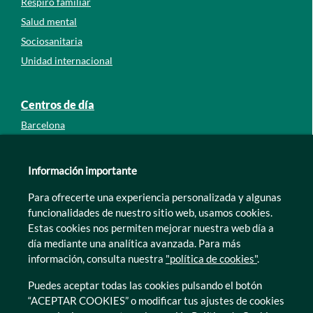
Respiro familiar
Salud mental
Sociosanitaria
Unidad internacional
Centros de día
Barcelona
Guipúzcoa
León
Información importante
Lleida
Para ofrecerte una experiencia personalizada y algunas
Murcia
funcionalidades de nuestro sitio web, usamos cookies.
Tarragona
Estas cookies nos permiten mejorar nuestra web día a
Zamora
día mediante una analítica avanzada. Para más
información, consulta nuestra
"política de cookies"
.
Puedes aceptar todas las cookies pulsando el botón
“ACEPTAR COOKIES” o modificar tus ajustes de cookies