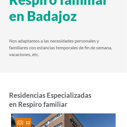
i
en Badajoz
d
o
p
r
Nos adaptamos a las necesidades personales y
i
familiares con estancias temporales de fin de semana,
n
vacaciones, etc.
c
i
p
a
Residencias Especializadas
l
en Respiro familiar
12