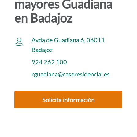
mayores Guadiana
i
d
en Badajoz
o
p
r
Avda de Guadiana 6, 06011
i
Badajoz
n
924 262 100
c
rguadiana@caseresidencial.es
i
p
a
Solicita información
l