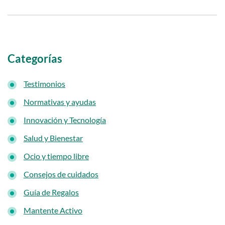
i
d
o
p
Categorías
r
i
Testimonios
n
Normativas y ayudas
c
Innovación y Tecnología
i
Salud y Bienestar
p
a
Ocio y tiempo libre
l
Consejos de cuidados
Guía de Regalos
Mantente Activo