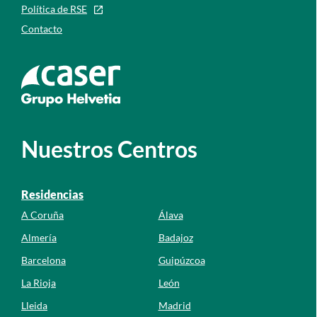
Política de RSE
Contacto
Ir a la web de caser
Nuestros Centros
Residencias
A Coruña
Álava
Almería
Badajoz
Barcelona
Guipúzcoa
La Rioja
León
Lleida
Madrid