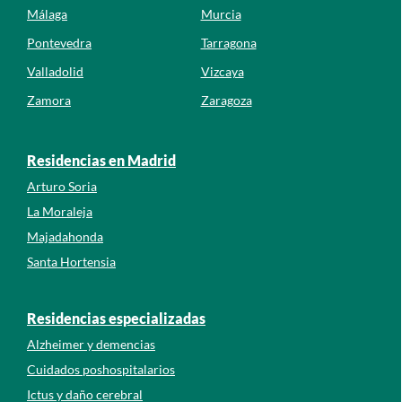
Málaga
Murcia
Pontevedra
Tarragona
Valladolid
Vizcaya
Zamora
Zaragoza
Residencias en Madrid
Arturo Soria
La Moraleja
Majadahonda
Santa Hortensia
Residencias especializadas
Alzheimer y demencias
Cuidados poshospitalarios
Ictus y daño cerebral