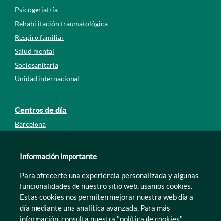
Psicogeriatría
Rehabilitación traumatológica
Respiro familiar
Salud mental
Sociosanitaria
Unidad internacional
Centros de día
Barcelona
Guipúzcoa
León
Información importante
Lleida
Para ofrecerte una experiencia personalizada y algunas
Murcia
funcionalidades de nuestro sitio web, usamos cookies.
Tarragona
Estas cookies nos permiten mejorar nuestra web día a
Zamora
día mediante una analítica avanzada. Para más
información, consulta nuestra
"política de cookies"
.