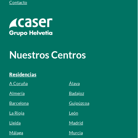
Contacto
Ir a la web de caser
Nuestros Centros
Residencias
A Coruña
Álava
Almería
Badajoz
Barcelona
Guipúzcoa
La Rioja
León
Lleida
Madrid
Málaga
Murcia