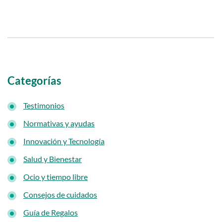
i
d
o
p
r
i
Categorías
n
Testimonios
c
i
Normativas y ayudas
p
Innovación y Tecnología
a
Salud y Bienestar
l
Ocio y tiempo libre
Consejos de cuidados
Guía de Regalos