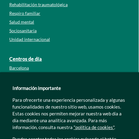
Rehabilitación traumatológica
Respiro familiar
Salud mental
Sociosanitaria
Unidad internacional
Centros de día
Barcelona
Guipúzcoa
León
Información importante
Lleida
Para ofrecerte una experiencia personalizada y algunas
Murcia
funcionalidades de nuestro sitio web, usamos cookies.
Tarragona
Estas cookies nos permiten mejorar nuestra web día a
Zamora
día mediante una analítica avanzada. Para más
información, consulta nuestra
"política de cookies"
.