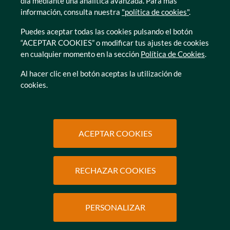
día mediante una analítica avanzada. Para más
información, consulta nuestra
"política de cookies"
.
Puedes aceptar todas las cookies pulsando el botón
“ACEPTAR COOKIES” o modificar tus ajustes de cookies
en cualquier momento en la sección
Política de Cookies
.
© Caser Residencial 2026
Al hacer clic en el botón aceptas la utilización de
cookies.
Ir a Política de privacidad
Ir a Política de privacidad
Canal interno de informacion
Política de Cookies
Ir a Política de privacidad
Ir a Política de privacidad
Política de Privacidad
Accesibilidad
Ir a Política de privacidad
Ir a Política de privacidad
Condiciones de uso
Protección de datos
ACEPTAR COOKIES
RECHAZAR COOKIES
SOLICITAR
INFORMACIÓN
PERSONALIZAR