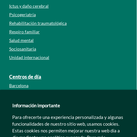
Ictus y daño cerebral
Psicogeriatría
Rehabilitación traumatológica
Respiro familiar
Salud mental
Sociosanitaria
Unidad internacional
Centros de día
Barcelona
Guipúzcoa
León
Información importante
Lleida
Para ofrecerte una experiencia personalizada y algunas
Murcia
funcionalidades de nuestro sitio web, usamos cookies.
Tarragona
Estas cookies nos permiten mejorar nuestra web día a
Zamora