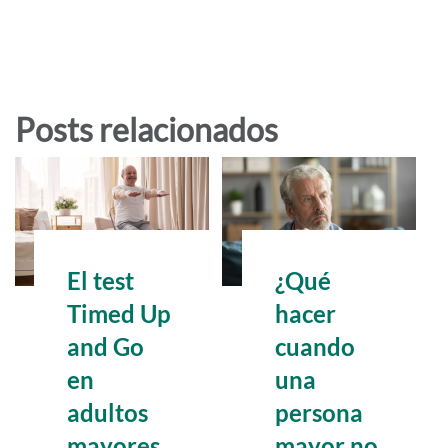
Posts relacionados
El test
¿Qué
Timed Up
hacer
and Go
cuando
en
una
adultos
persona
mayores
mayor no