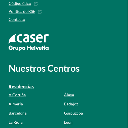
Código ético
Política de RSE
Contacto
Ir a la web de caser
Nuestros Centros
Residencias
A Coruña
Álava
Almería
Badajoz
Barcelona
Guipúzcoa
La Rioja
León