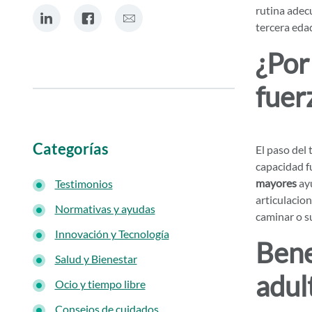
rutina adecu
comparte en Linkedin
comparte en Facebook
comparte por Correo electrónico
tercera eda
¿Por
fuer
Categorías
El paso del
capacidad fu
mayores
ayu
Testimonios
articulacio
Normativas y ayudas
caminar o su
Innovación y Tecnología
Bene
Salud y Bienestar
adul
Ocio y tiempo libre
Consejos de cuidados