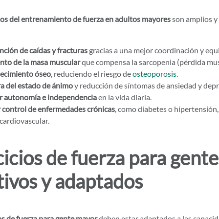
ios del entrenamiento de fuerza en adultos mayores
son amplios y 
ción de caídas y fracturas
gracias a una mejor coordinación y equi
to de la masa muscular
que compensa la sarcopenia (pérdida musc
lecimiento óseo
, reduciendo el riesgo de
osteoporosis
.
a del estado de ánimo
y reducción de síntomas de ansiedad y depr
 autonomía e independencia
en la vida diaria.
 control de enfermedades crónicas
, como diabetes o hipertensión, a
cardiovascular.
cicios de fuerza para gent
tivos y adaptados
ios de fuerza para gente mayor
deben estar adaptados a las capacid