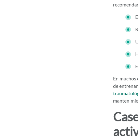
recomendac
E
R
U
H
E
En muchos c
de entrenar
traumatoló
mantenimien
Case
activ