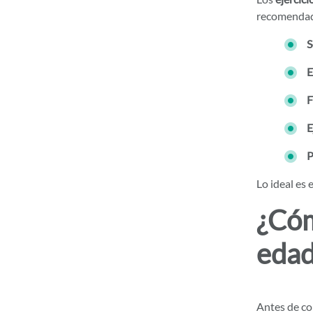
recomendad
S
E
F
E
P
Lo ideal es 
¿Cóm
edad
Antes de co