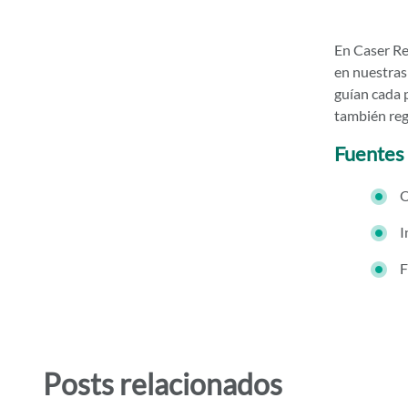
En Caser Re
en nuestra
guían cada 
también rega
Fuentes
O
I
F
Posts relacionados