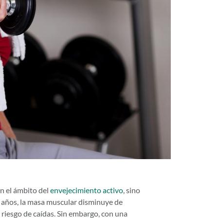
n el ámbito del
envejecimiento activo
, sino
s años, la masa muscular disminuye de
l riesgo de caídas. Sin embargo, con una