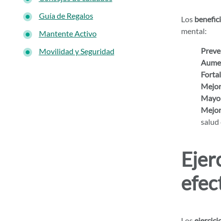
Guía de Regalos
Los
benefic
mental:
Mantente Activo
Preven
Movilidad y Seguridad
Aumen
Forta
Mejor
Mayor
Mejor
salud 
Ejer
efec
Los
ejercic