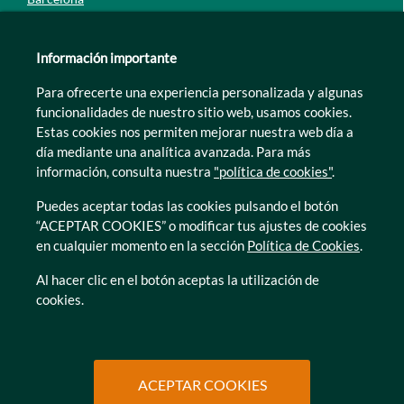
Guipúzcoa
León
Información importante
Lleida
Para ofrecerte una experiencia personalizada y algunas
Murcia
funcionalidades de nuestro sitio web, usamos cookies.
Tarragona
Estas cookies nos permiten mejorar nuestra web día a
Zamora
día mediante una analítica avanzada. Para más
información, consulta nuestra
"política de cookies"
.
Puedes aceptar todas las cookies pulsando el botón
“ACEPTAR COOKIES” o modificar tus ajustes de cookies
en cualquier momento en la sección
Política de Cookies
.
© Caser Residencial 2026
Al hacer clic en el botón aceptas la utilización de
cookies.
Ir a Política de privacidad
Ir a Política de privacidad
Canal interno de informacion
Política de Cookies
Ir a Política de privacidad
Ir a Política de privacidad
Política de Privacidad
Accesibilidad
Ir a Política de privacidad
Ir a Política de privacidad
Condiciones de uso
Protección de datos
ACEPTAR COOKIES