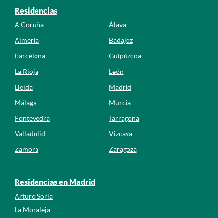
Residencias
A Coruña
Álava
Almería
Badajoz
Barcelona
Guipúzcoa
La Rioja
León
Lleida
Madrid
Málaga
Murcia
Pontevedra
Tarragona
Valladolid
Vizcaya
Zamora
Zaragoza
Residencias en Madrid
Arturo Soria
La Moraleja