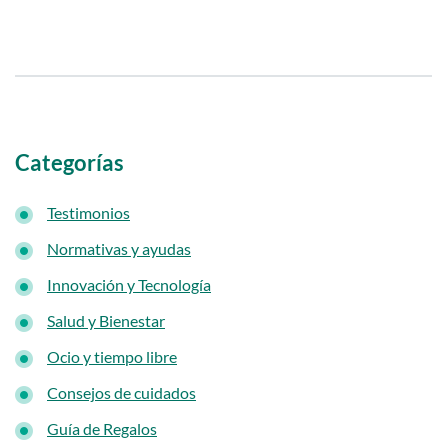
i
d
o
p
r
i
Categorías
n
Testimonios
c
i
Normativas y ayudas
p
Innovación y Tecnología
a
Salud y Bienestar
l
Ocio y tiempo libre
Consejos de cuidados
Guía de Regalos