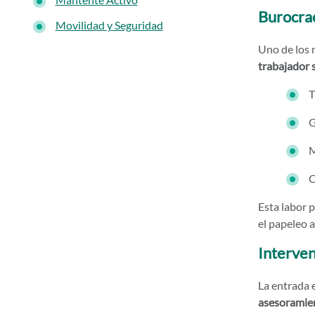
Burocrac
Movilidad y Seguridad
Uno de los 
trabajador s
T
G
M
C
Esta labor p
el papeleo 
Interven
La entrada e
asesoramie