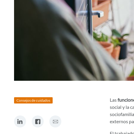
Las
funcione
Consejos de cuidados
social y la 
sociofamilia
comparte en Linkedin
comparte en Facebook
comparte por Correo electrónico
externos par
El trabajado