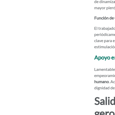
de dinamiza
mayor pierd
Función de 
El trabajado
periódicamen
clave para 
estimulación
Apoyo en
Lamentablem
empeoramien
humano
. A
dignidad de
Sali
gero