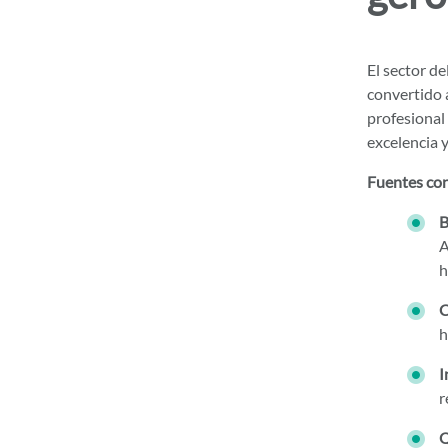
El sector de
convertido a
profesional
excelencia y
Fuentes co
B
A
h
C
h
I
r
Q