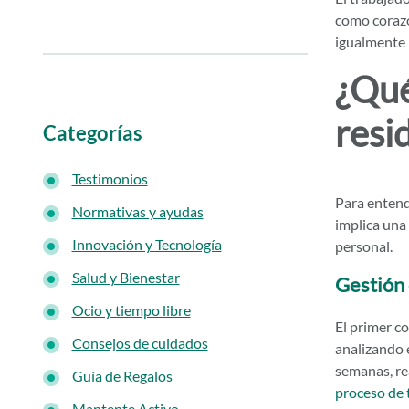
como corazó
igualmente 
¿Qué
resi
Categorías
Testimonios
Para enten
Normativas y ayudas
implica una
Innovación y Tecnología
personal.
Salud y Bienestar
Gestión 
Ocio y tiempo libre
El primer co
Consejos de cuidados
analizando 
semanas, re
Guía de Regalos
proceso de t
Mantente Activo