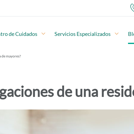
ubopciones
tro de Cuidados
Abrir subopciones
Servicios Especializados
Abrir 
Bl
Menú de navegación
ial en una residencia de mayores?
ia de mayores?
igaciones de una resi