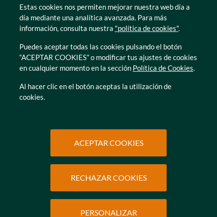
Tarragona
Estas cookies nos permiten mejorar nuestra web día a
Zamora
día mediante una analítica avanzada. Para más
información, consulta nuestra
"política de cookies"
.
Puedes aceptar todas las cookies pulsando el botón
“ACEPTAR COOKIES” o modificar tus ajustes de cookies
en cualquier momento en la sección
Política de Cookies
.
© Caser Residencial 2026
Al hacer clic en el botón aceptas la utilización de
cookies.
Ir a Política de privacidad
Ir a Política de privacidad
Canal interno de informacion
Política de Cookies
Ir a Política de privacidad
Ir a Política de privacidad
Política de Privacidad
Accesibilidad
Ir a Política de privacidad
Ir a Política de privacidad
Condiciones de uso
Protección de datos
ACEPTAR COOKIES
RECHAZAR COOKIES
SOLICITAR
INFORMACIÓN
PERSONALIZAR