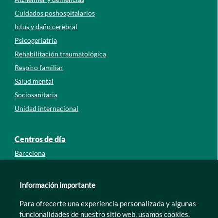
Cuidados poshospitalarios
Ictus y daño cerebral
Psicogeriatría
Rehabilitación traumatológica
Respiro familiar
Salud mental
Sociosanitaria
Unidad internacional
Centros de día
Barcelona
Guipúzcoa
León
Información importante
Lleida
Para ofrecerte una experiencia personalizada y algunas
Murcia
funcionalidades de nuestro sitio web, usamos cookies.