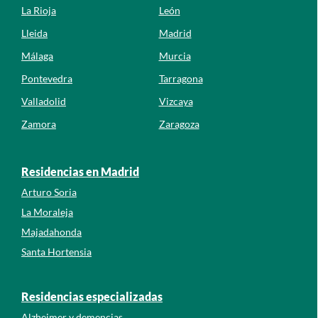
La Rioja
León
Lleida
Madrid
Málaga
Murcia
Pontevedra
Tarragona
Valladolid
Vizcaya
Zamora
Zaragoza
Residencias en Madrid
Arturo Soria
La Moraleja
Majadahonda
Santa Hortensia
Residencias especializadas
Alzheimer y demencias