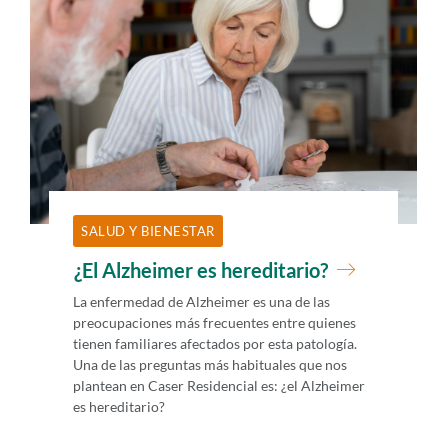
i
d
o
p
r
i
n
c
SALUD Y BIENESTAR
i
¿El Alzheimer es hereditario?
p
La enfermedad de Alzheimer es una de las
a
preocupaciones más frecuentes entre quienes
l
tienen familiares afectados por esta patología.
Una de las preguntas más habituales que nos
plantean en Caser Residencial es: ¿el Alzheimer
es hereditario?