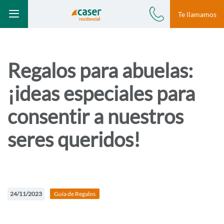
Modal te llamamos
Te llamamos
Ir a Blog
Blog /
car-en-el-portal
S
Teléfono
Menú
a
l
t
Regalos para abuelas:
a
¡ideas especiales para
r
a
consentir a nuestros
l
seres queridos!
c
o
n
t
24/11/2023
Guía de Regalos
e
n