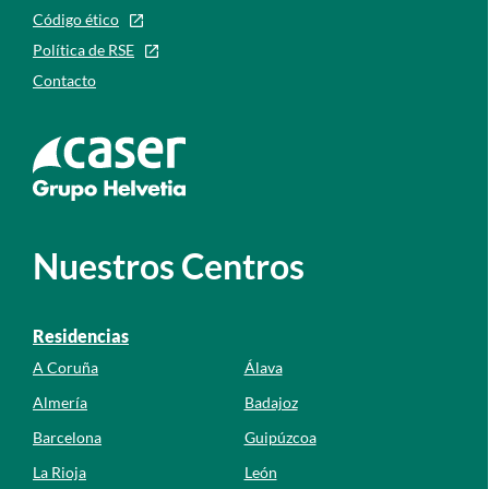
Código ético
Política de RSE
Contacto
Ir a la web de caser
Nuestros Centros
Residencias
A Coruña
Álava
Almería
Badajoz
Barcelona
Guipúzcoa
La Rioja
León