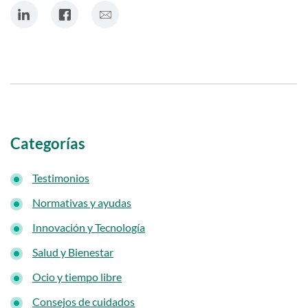
i
comparte en Linkedin
comparte en Facebook
comparte por Correo electrónico
d
o
p
r
i
n
Categorías
c
i
Testimonios
p
Normativas y ayudas
a
Innovación y Tecnología
l
Salud y Bienestar
Ocio y tiempo libre
Consejos de cuidados