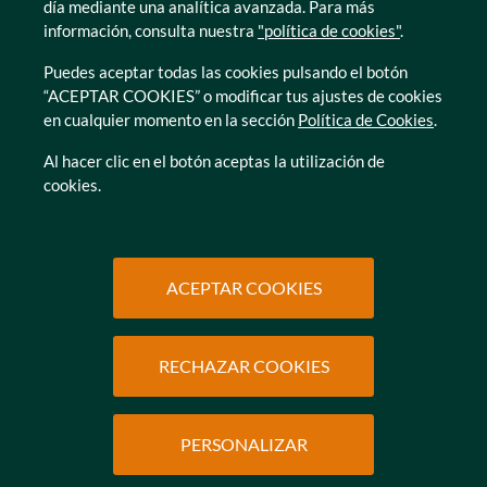
Zamora
día mediante una analítica avanzada. Para más
información, consulta nuestra
"política de cookies"
.
Puedes aceptar todas las cookies pulsando el botón
“ACEPTAR COOKIES” o modificar tus ajustes de cookies
en cualquier momento en la sección
Política de Cookies
.
© Caser Residencial 2026
Al hacer clic en el botón aceptas la utilización de
cookies.
Ir a Política de privacidad
Ir a Política de privacidad
Canal interno de informacion
Política de Cookies
Ir a Política de privacidad
Ir a Política de privacidad
Política de Privacidad
Accesibilidad
Ir a Política de privacidad
Ir a Política de privacidad
Condiciones de uso
Protección de datos
ACEPTAR COOKIES
RECHAZAR COOKIES
SOLICITAR
INFORMACIÓN
PERSONALIZAR