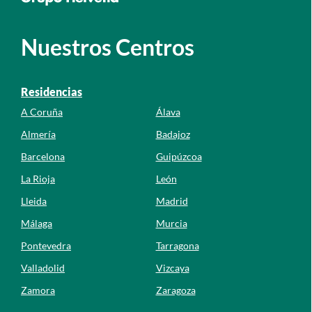
Nuestros Centros
Residencias
A Coruña
Álava
Almería
Badajoz
Barcelona
Guipúzcoa
La Rioja
León
Lleida
Madrid
Málaga
Murcia
Pontevedra
Tarragona
Valladolid
Vizcaya
Zamora
Zaragoza