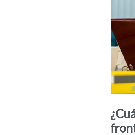
¿Cuá
fron