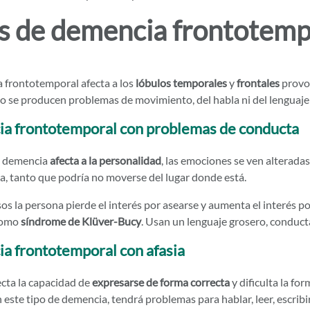
s de demencia frontotemp
 frontotemporal afecta a los
lóbulos temporales
y
frontales
provoc
o se producen problemas de movimiento, del habla ni del lenguaje c
a frontotemporal con problemas de conducta
e demencia
afecta a la personalidad
, las emociones se ven alterada
a, tanto que podría no moverse del lugar donde está.
os la persona pierde el interés por asearse y aumenta el interés por 
como
síndrome de Klüver-Bucy
. Usan un lenguaje grosero, conducta
a frontotemporal con afasia
ecta la capacidad de
expresarse de forma correcta
y dificulta la for
 este tipo de demencia, tendrá problemas para hablar, leer, escrib