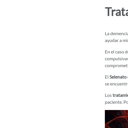
Trat
La demencia
ayudar a mi
En el caso d
compulsivas
comprometid
El
Selenato 
se encuentr
Los
tratami
paciente. P