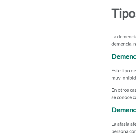
Tipo
La demencia
demencia, n
Demenci
Este tipo d
muy inhibid
En otros cas
se conoce 
Demenci
La afasia af
persona con