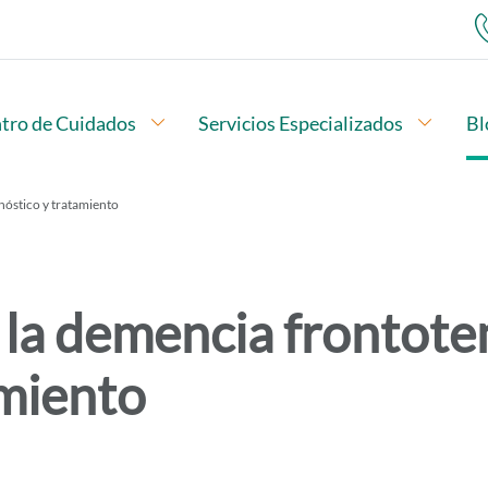
ubopciones
tro de Cuidados
Abrir subopciones
Servicios Especializados
Abrir 
Bl
Menú de navegación
al: síntomas, diagnóstico y tratamiento
nóstico y tratamiento
la demencia frontote
amiento