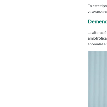
En este tip
va avanzand
Demenci
La alteraci
amiotrófica
anómalas Pi