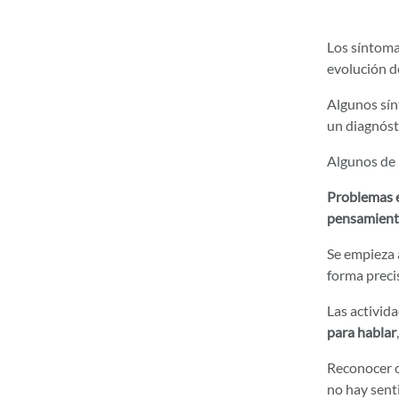
Los síntoma
evolución d
Algunos sí
un diagnóst
Algunos de 
Problemas e
pensamient
Se empieza 
forma preci
Las activida
para hablar
Reconocer o
no hay senti