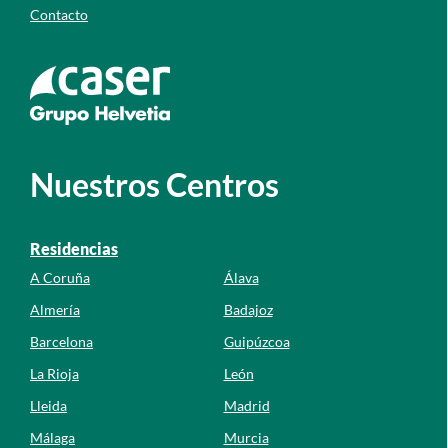
Contacto
Ir a la web de caser
Nuestros Centros
Residencias
A Coruña
Álava
Almería
Badajoz
Barcelona
Guipúzcoa
La Rioja
León
Lleida
Madrid
Málaga
Murcia