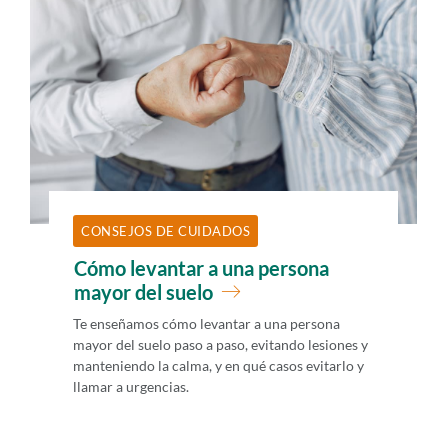
i
d
o
p
r
i
n
c
CONSEJOS DE CUIDADOS
i
Cómo levantar a una persona
p
mayor del suelo
a
Te enseñamos cómo levantar a una persona
l
mayor del suelo paso a paso, evitando lesiones y
manteniendo la calma, y en qué casos evitarlo y
llamar a urgencias.