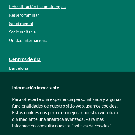
Rehabilitación traumatológica
Respiro familiar
Salud mental
Sociosanitaria
Unidad internacional
Centros de día
Barcelona
Guipúzcoa
León
Información importante
Lleida
Para ofrecerte una experiencia personalizada y algunas
Murcia
funcionalidades de nuestro sitio web, usamos cookies.
Tarragona
Estas cookies nos permiten mejorar nuestra web día a
Zamora
día mediante una analítica avanzada. Para más
información, consulta nuestra
"política de cookies"
.