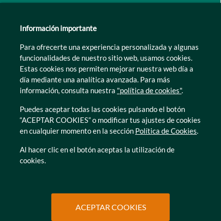
Guipúzcoa
León
Información importante
Lleida
Para ofrecerte una experiencia personalizada y algunas
Murcia
funcionalidades de nuestro sitio web, usamos cookies.
Tarragona
Estas cookies nos permiten mejorar nuestra web día a
Zamora
día mediante una analítica avanzada. Para más
información, consulta nuestra
"política de cookies"
.
Puedes aceptar todas las cookies pulsando el botón
“ACEPTAR COOKIES” o modificar tus ajustes de cookies
en cualquier momento en la sección
Política de Cookies
.
© Caser Residencial 2026
Al hacer clic en el botón aceptas la utilización de
cookies.
Ir a Política de privacidad
Ir a Política de privacidad
Canal interno de informacion
Política de Cookies
Ir a Política de privacidad
Ir a Política de privacidad
Política de Privacidad
Accesibilidad
Ir a Política de privacidad
Ir a Política de privacidad
Condiciones de uso
Protección de datos
ACEPTAR COOKIES