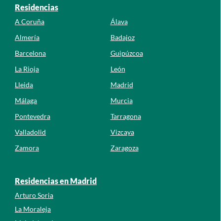
Residencias
A Coruña
Álava
Almería
Badajoz
Barcelona
Guipúzcoa
La Rioja
León
Lleida
Madrid
Málaga
Murcia
Pontevedra
Tarragona
Valladolid
Vizcaya
Zamora
Zaragoza
Residencias en Madrid
Arturo Soria
La Moraleja