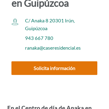
en Guipúzcoa
i
d
o
C/ Anaka 8 20301 Irún,
p
Guipúzcoa
r
943 667 780
i
n
ranaka@caseresidencial.es
c
i
p
Solicita información
a
l
En el Centro de día de Anaka en