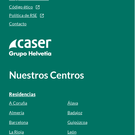
Código ético
Política de RSE
Contacto
Ir a la web de caser
Nuestros Centros
Residencias
A Coruña
Álava
Almería
Badajoz
Barcelona
Guipúzcoa
La Rioja
León