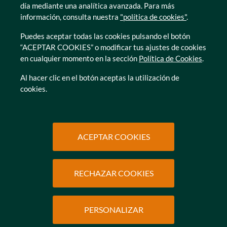
Zamora
día mediante una analítica avanzada. Para más
información, consulta nuestra
"política de cookies"
.
Puedes aceptar todas las cookies pulsando el botón
“ACEPTAR COOKIES” o modificar tus ajustes de cookies
en cualquier momento en la sección
Política de Cookies
.
© Caser Residencial 2026
Al hacer clic en el botón aceptas la utilización de
cookies.
Ir a Política de privacidad
Ir a Política de privacidad
Canal interno de informacion
Política de Cookies
Ir a Política de privacidad
Ir a Política de privacidad
Política de Privacidad
Accesibilidad
Ir a Política de privacidad
Ir a Política de privacidad
Condiciones de uso
Protección de datos
ACEPTAR COOKIES
RECHAZAR COOKIES
SOLICITAR
INFORMACIÓN
PERSONALIZAR