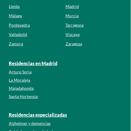
Lleida
Madrid
Málaga
Murcia
Pontevedra
Tarragona
Valladolid
Vizcaya
Zamora
Zaragoza
Residencias en Madrid
Arturo Soria
La Moraleja
Majadahonda
Santa Hortensia
Residencias especializadas
Alzheimer y demencias