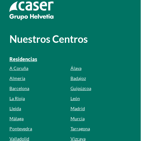
Ir a la web de caser
Nuestros Centros
Residencias
A Coruña
Álava
Almería
Badajoz
Barcelona
Guipúzcoa
La Rioja
León
Lleida
Madrid
Málaga
Murcia
Pontevedra
Tarragona
Valladolid
Vizcaya