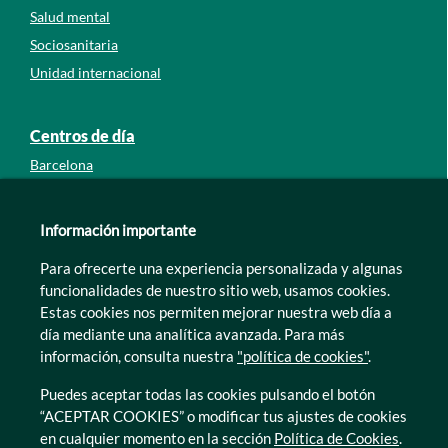
Salud mental
Sociosanitaria
Unidad internacional
Centros de día
Barcelona
Guipúzcoa
León
Información importante
Lleida
Para ofrecerte una experiencia personalizada y algunas
Murcia
funcionalidades de nuestro sitio web, usamos cookies.
Tarragona
Estas cookies nos permiten mejorar nuestra web día a
Zamora
día mediante una analítica avanzada. Para más
información, consulta nuestra
"política de cookies"
.
Puedes aceptar todas las cookies pulsando el botón
“ACEPTAR COOKIES” o modificar tus ajustes de cookies
en cualquier momento en la sección
Política de Cookies
.