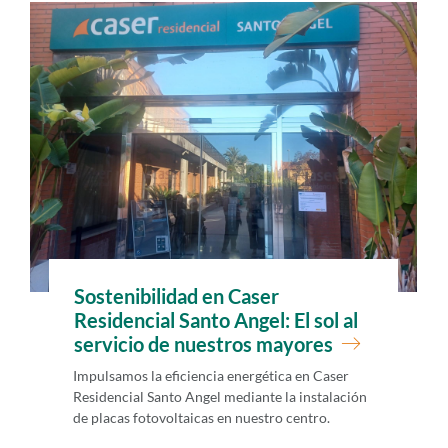
i
d
o
p
r
i
n
c
i
p
Sostenibilidad en Caser
a
Residencial Santo Angel: El sol al
l
servicio de nuestros mayores
Impulsamos la eficiencia energética en Caser
Residencial Santo Angel mediante la instalación
de placas fotovoltaicas en nuestro centro.