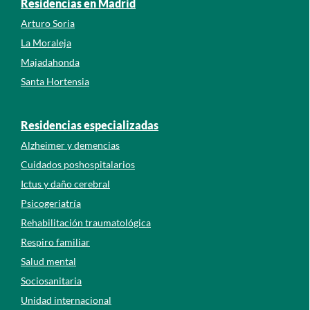
Residencias en Madrid
Arturo Soria
La Moraleja
Majadahonda
Santa Hortensia
Residencias especializadas
Alzheimer y demencias
Cuidados poshospitalarios
Ictus y daño cerebral
Psicogeriatría
Rehabilitación traumatológica
Respiro familiar
Salud mental
Sociosanitaria
Unidad internacional