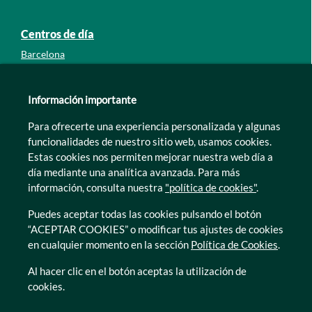
Centros de día
Barcelona
Guipúzcoa
León
Información importante
Lleida
Para ofrecerte una experiencia personalizada y algunas
Murcia
funcionalidades de nuestro sitio web, usamos cookies.
Tarragona
Estas cookies nos permiten mejorar nuestra web día a
Zamora
día mediante una analítica avanzada. Para más
información, consulta nuestra
"política de cookies"
.
Puedes aceptar todas las cookies pulsando el botón
“ACEPTAR COOKIES” o modificar tus ajustes de cookies
en cualquier momento en la sección
Política de Cookies
.
© Caser Residencial 2026
Al hacer clic en el botón aceptas la utilización de
cookies.
Ir a Política de privacidad
Ir a Política de privacidad
Canal interno de informacion
Política de Cookies