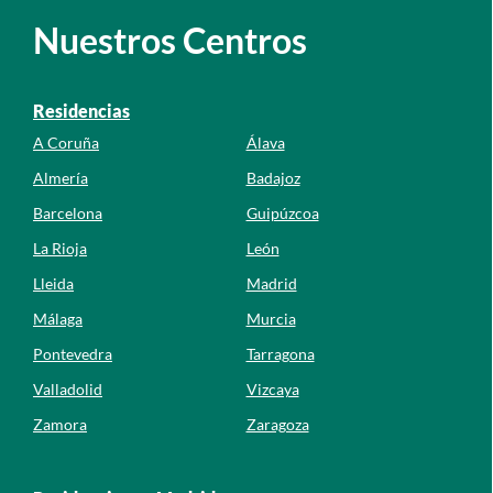
Nuestros Centros
Residencias
A Coruña
Álava
Almería
Badajoz
Barcelona
Guipúzcoa
La Rioja
León
Lleida
Madrid
Málaga
Murcia
Pontevedra
Tarragona
Valladolid
Vizcaya
Zamora
Zaragoza