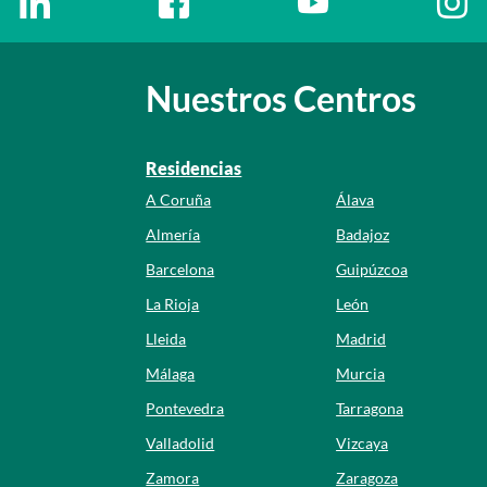
Nuestros Centros
Residencias
A Coruña
Álava
Almería
Badajoz
Barcelona
Guipúzcoa
La Rioja
León
Lleida
Madrid
Málaga
Murcia
Pontevedra
Tarragona
Valladolid
Vizcaya
Zamora
Zaragoza