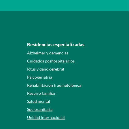
Residencias especializadas
Alzheimer y demencias
Cuidados poshospitalarios
Ictus y daño cerebral
Psicogeriatría
Rehabilitación traumatológica
Respiro familiar
Salud mental
Sociosanitaria
Unidad internacional