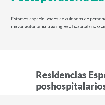
i
d
o
Estamos especializados en cuidados de persona
p
mayor autonomía tras ingreso hospitalario o ci
r
i
n
c
i
p
Residencias Esp
a
l
poshospitalario