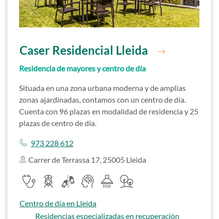
Ir a residencia
Caser Residencial Lleida
Residencia de mayores y centro de día
Situada en una zona urbana moderna y de amplias
zonas ajardinadas, contamos con un centro de día.
Cuenta con 96 plazas en modalidad de residencia y 25
plazas de centro de día.
Llamar a
973 228 612
Carrer de Terrassa 17, 25005 Lleida
Servicios destacados
Servicio médico
Servicio de enfermería
Servicio de fisioterapia
Psicólogo
Cocina propia
Zonas ajardinadas
Ir a
Centro de día en Lleida
Ir a
Residencias especializadas en recuperación