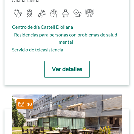
Oliana, Lleida
Servicios destacados
Servicio médico
Servicio de enfermería
Servicio de fisioterapia
Psicólogo
Cocina propia
Zonas ajardinadas
Unidad de Salud mental
Ir a
Centro de día Castell D'oliana
Ir a
Residencias para personas con problemas de salud
mental
Ir a
Servicio de teleasistencia
Ver detalles
10