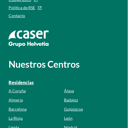
Política de RSE
Contacto
Ir a la web de caser
Nuestros Centros
Residencias
A Coruña
Álava
Almería
Badajoz
Barcelona
Guipúzcoa
La Rioja
León
Lleida
Madrid