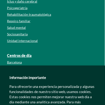
Ictus y daño cerebral
Psicogeriatría
Rehabilitación traumatológica
Respiro familiar
Salud mental
Sociosanitaria
Unidad internacional
Centros de día
Barcelona
Guipúzcoa
León
Información importante
Lleida
Para ofrecerte una experiencia personalizada y algunas
Murcia
funcionalidades de nuestro sitio web, usamos cookies.
Tarragona
Estas cookies nos permiten mejorar nuestra web día a
Zamora
día mediante una analítica avanzada. Para más