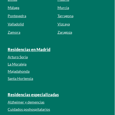
Málaga
Murcia
Pontevedra
Tarragona
Valladolid
Vizcaya
Zamora
Zaragoza
Residencias en Madrid
Arturo Soria
La Moraleja
Majadahonda
Santa Hortensia
Residencias especializadas
Alzheimer y demencias
Cuidados poshospitalarios