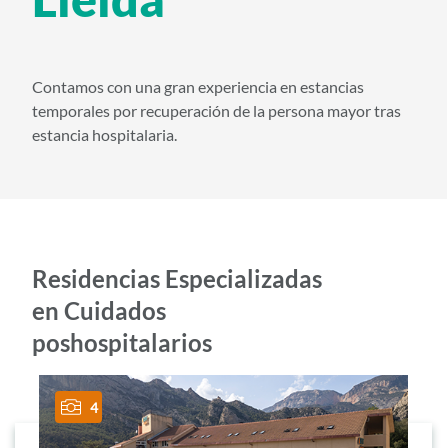
i
d
o
Contamos con una gran experiencia en estancias
p
temporales por recuperación de la persona mayor tras
r
estancia hospitalaria.
i
n
c
i
Residencias Especializadas
p
en Cuidados
a
l
poshospitalarios
4