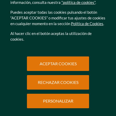
información, consulta nuestra
"política de cookies"
.
Puedes aceptar todas las cookies pulsando el botón
“ACEPTAR COOKIES” o modificar tus ajustes de cookies
en cualquier momento en la sección
Política de Cookies
.
© Caser Residencial 2026
Al hacer clic en el botón aceptas la utilización de
cookies.
Ir a Política de privacidad
Ir a Política de privacidad
Canal interno de informacion
Política de Cookies
Ir a Política de privacidad
Ir a Política de privacidad
Política de Privacidad
Accesibilidad
Ir a Política de privacidad
Ir a Política de privacidad
Condiciones de uso
Protección de datos
ACEPTAR COOKIES
RECHAZAR COOKIES
SOLICITAR
INFORMACIÓN
PERSONALIZAR