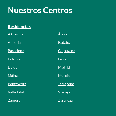
Nuestros Centros
Residencias
A Coruña
Álava
Almería
Badajoz
Barcelona
Guipúzcoa
La Rioja
León
Lleida
Madrid
Málaga
Murcia
Pontevedra
Tarragona
Valladolid
Vizcaya
Zamora
Zaragoza