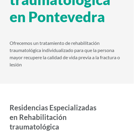
i
en Pontevedra
d
o
p
r
Ofrecemos un tratamiento de rehabilitación
i
traumatológica individualizado para que la persona
n
mayor recupere la calidad de vida previa a la fractura o
lesión
c
i
p
a
l
Residencias Especializadas
en Rehabilitación
traumatológica