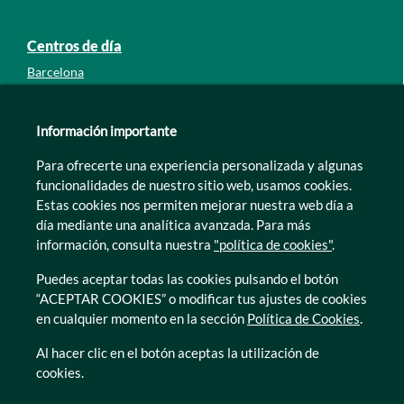
Centros de día
Barcelona
Guipúzcoa
León
Información importante
Lleida
Para ofrecerte una experiencia personalizada y algunas
Murcia
funcionalidades de nuestro sitio web, usamos cookies.
Tarragona
Estas cookies nos permiten mejorar nuestra web día a
Zamora
día mediante una analítica avanzada. Para más
información, consulta nuestra
"política de cookies"
.
Puedes aceptar todas las cookies pulsando el botón
“ACEPTAR COOKIES” o modificar tus ajustes de cookies
en cualquier momento en la sección
Política de Cookies
.
© Caser Residencial 2026
Al hacer clic en el botón aceptas la utilización de
cookies.
Ir a Política de privacidad
Ir a Política de privacidad
Canal interno de informacion
Política de Cookies