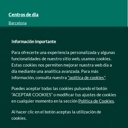
Centros de día
Barcelona
Guipúzcoa
León
Información importante
Lleida
Para ofrecerte una experiencia personalizada y algunas
Murcia
funcionalidades de nuestro sitio web, usamos cookies.
Tarragona
Estas cookies nos permiten mejorar nuestra web día a
Zamora
día mediante una analítica avanzada. Para más
información, consulta nuestra
"política de cookies"
.
Puedes aceptar todas las cookies pulsando el botón
“ACEPTAR COOKIES” o modificar tus ajustes de cookies
en cualquier momento en la sección
Política de Cookies
.
© Caser Residencial 2026
Al hacer clic en el botón aceptas la utilización de
cookies.
Ir a Política de privacidad
Ir a Política de privacidad
Canal interno de informacion
Política de Cookies