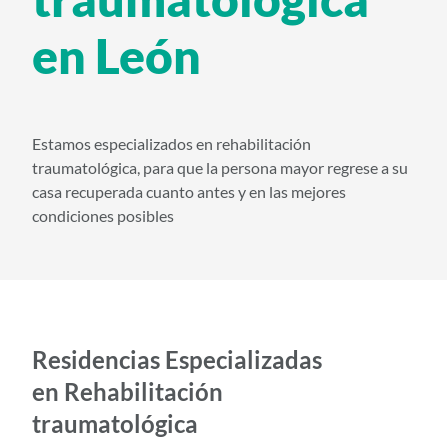
i
en León
d
o
p
r
Estamos especializados en rehabilitación
i
traumatológica, para que la persona mayor regrese a su
n
casa recuperada cuanto antes y en las mejores
condiciones posibles
c
i
p
a
l
Residencias Especializadas
en Rehabilitación
traumatológica