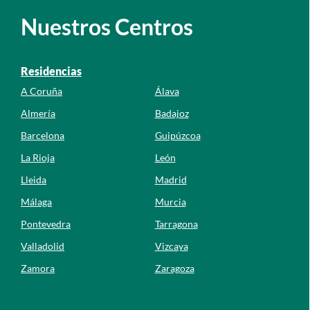
Nuestros Centros
Residencias
A Coruña
Álava
Almería
Badajoz
Barcelona
Guipúzcoa
La Rioja
León
Lleida
Madrid
Málaga
Murcia
Pontevedra
Tarragona
Valladolid
Vizcaya
Zamora
Zaragoza