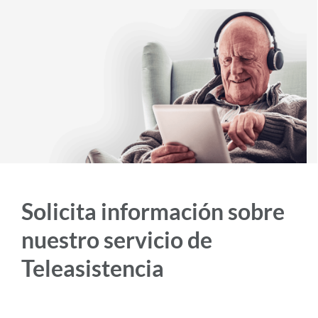
i
d
o
p
r
i
n
c
i
p
Solicita información sobre
a
nuestro servicio de
l
Teleasistencia