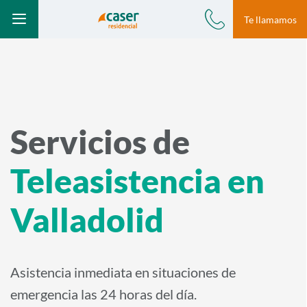
Modal te llamamos
Te llamamos
Ir a Teleasistencia
Teleasistencia /
car-en-el-portal
S
Teléfono
Menú
a
l
t
a
r
Servicios de
a
Teleasistencia en
l
c
Valladolid
o
n
t
Asistencia inmediata en situaciones de
e
n
emergencia las 24 horas del día.