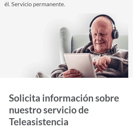
i
él. Servicio permanente.
d
o
p
r
i
n
c
i
p
a
Solicita información sobre
l
nuestro servicio de
Teleasistencia