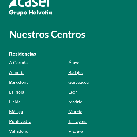
Ir a la web de caser
Nuestros Centros
Residencias
A Coruña
Álava
Almería
Badajoz
Barcelona
Guipúzcoa
La Rioja
León
Lleida
Madrid
Málaga
Murcia
Pontevedra
Tarragona
Valladolid
Vizcaya