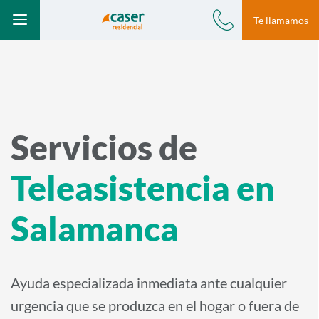
Modal te llamamos
Te llamamos
Ir a Teleasistencia
Teleasistencia /
car-en-el-portal
S
Teléfono
Menú
a
l
t
a
r
Servicios de
a
Teleasistencia en
l
c
Salamanca
o
n
t
Ayuda especializada inmediata ante cualquier
e
n
urgencia que se produzca en el hogar o fuera de