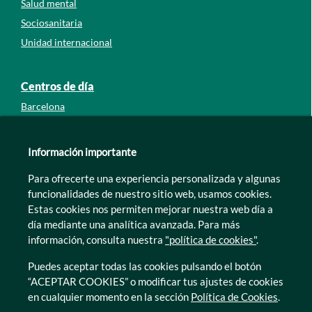
Salud mental
Sociosanitaria
Unidad internacional
Centros de día
Barcelona
Guipúzcoa
León
Información importante
Lleida
Para ofrecerte una experiencia personalizada y algunas
Murcia
funcionalidades de nuestro sitio web, usamos cookies.
Tarragona
Estas cookies nos permiten mejorar nuestra web día a
Zamora
día mediante una analítica avanzada. Para más
información, consulta nuestra
"política de cookies"
.
Puedes aceptar todas las cookies pulsando el botón
“ACEPTAR COOKIES” o modificar tus ajustes de cookies
en cualquier momento en la sección
Política de Cookies
.