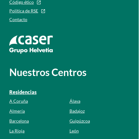
Código ético
Política de RSE
Contacto
Ir a la web de caser
Nuestros Centros
Residencias
A Coruña
Álava
Almería
Badajoz
Barcelona
Guipúzcoa
La Rioja
León