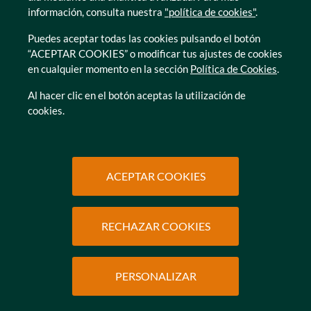
información, consulta nuestra
"política de cookies"
.
Puedes aceptar todas las cookies pulsando el botón
“ACEPTAR COOKIES” o modificar tus ajustes de cookies
en cualquier momento en la sección
Política de Cookies
.
© Caser Residencial 2026
Al hacer clic en el botón aceptas la utilización de
cookies.
Ir a Política de privacidad
Ir a Política de privacidad
Canal interno de informacion
Política de Cookies
Ir a Política de privacidad
Ir a Política de privacidad
Política de Privacidad
Accesibilidad
Ir a Política de privacidad
Ir a Política de privacidad
Condiciones de uso
Protección de datos
ACEPTAR COOKIES
RECHAZAR COOKIES
SOLICITAR
INFORMACIÓN
PERSONALIZAR