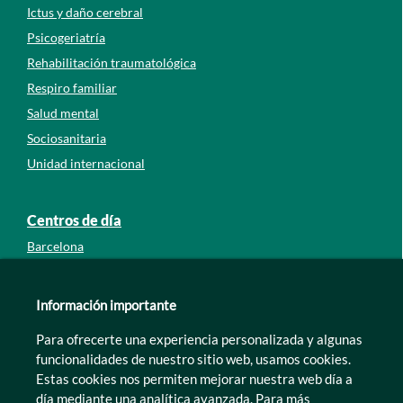
Ictus y daño cerebral
Psicogeriatría
Rehabilitación traumatológica
Respiro familiar
Salud mental
Sociosanitaria
Unidad internacional
Centros de día
Barcelona
Guipúzcoa
León
Información importante
Lleida
Para ofrecerte una experiencia personalizada y algunas
Murcia
funcionalidades de nuestro sitio web, usamos cookies.
Tarragona
Estas cookies nos permiten mejorar nuestra web día a
Zamora
día mediante una analítica avanzada. Para más