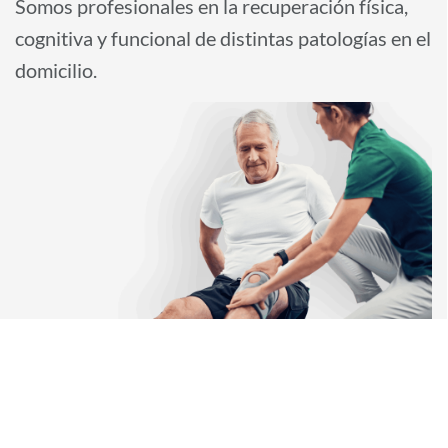
Somos profesionales en la recuperación física,
i
cognitiva y funcional de distintas patologías en el
d
domicilio.
o
p
r
i
n
c
i
p
a
l