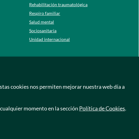
Rehabilitación traumatológica
Respiro familiar
Salud mental
Sociosanitaria
Unidad internacional
Centros de día
Barcelona
Guipúzcoa
León
Estas cookies nos permiten mejorar nuestra web día a
Lleida
Murcia
 cualquier momento en la sección
Política de Cookies
.
Tarragona
Zamora