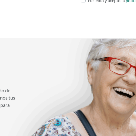
He leído y acepto la
polít
do de
anos tus
 para