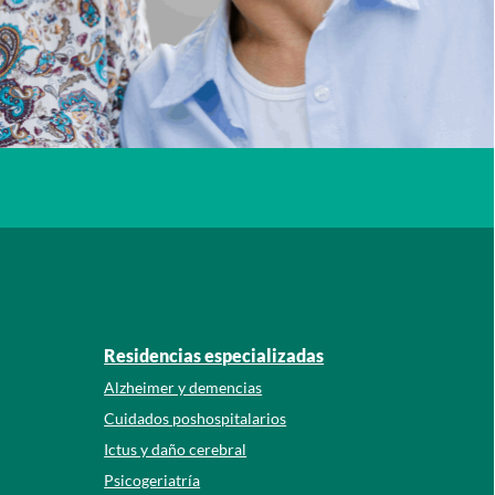
Abre ventana nueva
 a a la red social. Abre ventana nueva
Residencias especializadas
Alzheimer y demencias
Cuidados poshospitalarios
Ictus y daño cerebral
Psicogeriatría