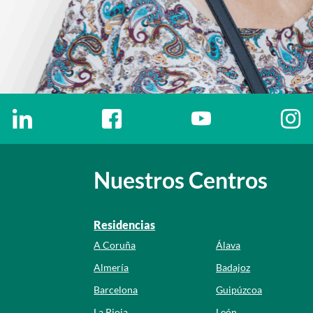
Ir a a la red social. Abre ventana nueva
Ir a a la red social. Abre ventana nueva
Ir a a la red social. 
Ir
Nuestros Centros
Residencias
A Coruña
Álava
Almería
Badajoz
Barcelona
Guipúzcoa
La Rioja
León