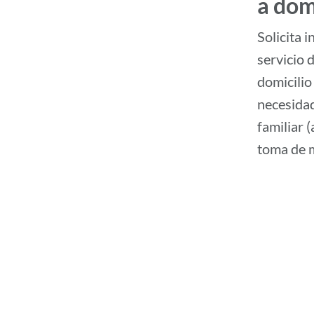
a dom
Solicita 
servicio 
domicilio
necesidad
familiar 
toma de m