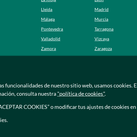
Lleida
Madrid
Málaga
Murcia
Pontevedra
Tarragona
Valladolid
Vizcaya
Zamora
Zaragoza
Residencias en Madrid
Arturo Soria
as funcionalidades de nuestro sitio web, usamos cookies. 
La Moraleja
mación, consulta nuestra
"política de cookies"
.
Majadahonda
Santa Hortensia
 “ACEPTAR COOKIES” o modificar tus ajustes de cookies en
ies.