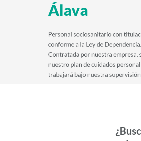
i
Álava
d
o
p
Personal sociosanitario con titulaci
r
conforme a la Ley de Dependencia
i
Contratada por nuestra empresa, 
n
nuestro plan de cuidados personal
c
trabajará bajo nuestra supervisión
i
p
a
l
¿Busc