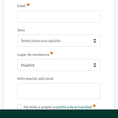
Datos del familiar que recibirá el servicio y el descuento
Edad
Requerido
Sexo
Seleccione una opción
Lugar de residencia
Madrid
Requerido
Información adicional
He leído y acepto la
política de privacidad