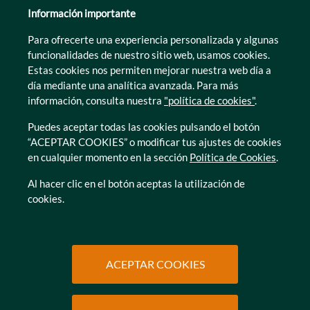
Información importante
Enviar
Para ofrecerte una experiencia personalizada y algunas
funcionalidades de nuestro sitio web, usamos cookies.
Estas cookies nos permiten mejorar nuestra web día a
día mediante una analítica avanzada. Para más
información, consulta nuestra
"política de cookies"
.
Puedes aceptar todas las cookies pulsando el botón
“ACEPTAR COOKIES” o modificar tus ajustes de cookies
en cualquier momento en la sección
Política de Cookies
.
Al hacer clic en el botón aceptas la utilización de
cookies.
Acercamos los cuidados a las personas
ofreciendo, y combinando, los cuidados en el
domicilio con la atención en nuestras residencias
ACEPTAR COOKIES
de mayores