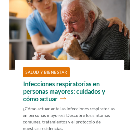
i
d
o
p
r
i
n
c
SALUD Y BIENESTAR
i
Infecciones respiratorias en
p
personas mayores: cuidados y
a
cómo actuar
l
¿Cómo actuar ante las infecciones respiratorias
en personas mayores? Descubre los síntomas
comunes, tratamientos y el protocolo de
nuestras residencias.