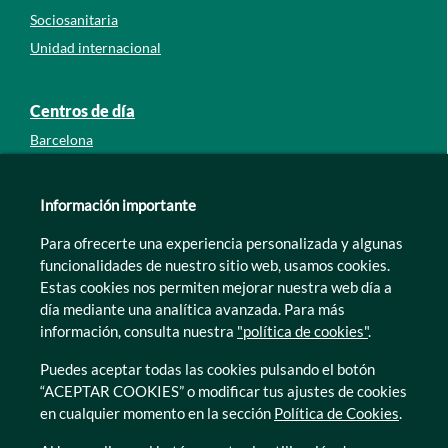
Sociosanitaria
Unidad internacional
Centros de día
Barcelona
Guipúzcoa
León
Información importante
Lleida
Para ofrecerte una experiencia personalizada y algunas
Murcia
funcionalidades de nuestro sitio web, usamos cookies.
Tarragona
Estas cookies nos permiten mejorar nuestra web día a
Zamora
día mediante una analítica avanzada. Para más
información, consulta nuestra
"política de cookies"
.
Puedes aceptar todas las cookies pulsando el botón
“ACEPTAR COOKIES” o modificar tus ajustes de cookies
en cualquier momento en la sección
Política de Cookies
.