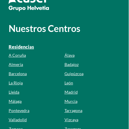
Nuestros Centros
Residencias
A Coruña
Álava
Almería
Badajoz
Barcelona
Guipúzcoa
La Rioja
León
Lleida
Madrid
Málaga
Murcia
Pontevedra
Tarragona
Valladolid
Vizcaya
Zamora
Zaragoza