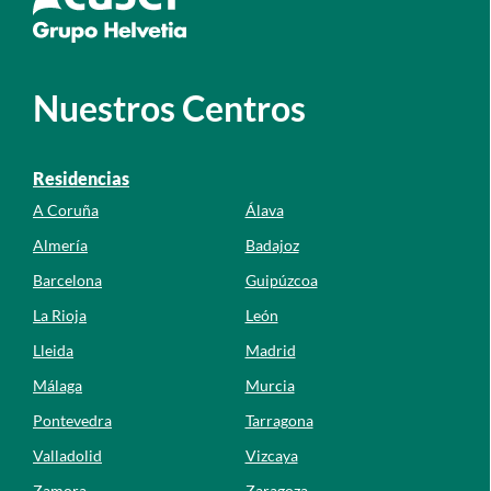
Nuestros Centros
Residencias
A Coruña
Álava
Almería
Badajoz
Barcelona
Guipúzcoa
La Rioja
León
Lleida
Madrid
Málaga
Murcia
Pontevedra
Tarragona
Valladolid
Vizcaya
Zamora
Zaragoza