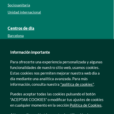
Sociosanitaria
Unidad internacional
Centros de día
Barcelona
Guipúzcoa
León
Información importante
Lleida
Para ofrecerte una experiencia personalizada y algunas
Murcia
funcionalidades de nuestro sitio web, usamos cookies.
Tarragona
Estas cookies nos permiten mejorar nuestra web día a
Zamora
día mediante una analítica avanzada. Para más
información, consulta nuestra
"política de cookies"
.
Puedes aceptar todas las cookies pulsando el botón
“ACEPTAR COOKIES” o modificar tus ajustes de cookies
en cualquier momento en la sección
Política de Cookies
.