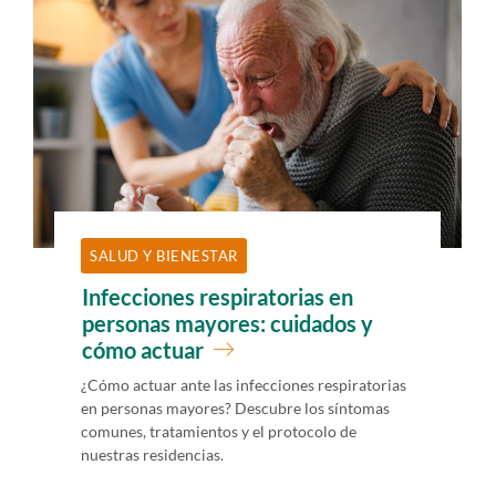
i
d
o
p
r
i
n
c
SALUD Y BIENESTAR
i
Infecciones respiratorias en
p
personas mayores: cuidados y
a
cómo actuar
l
¿Cómo actuar ante las infecciones respiratorias
en personas mayores? Descubre los síntomas
comunes, tratamientos y el protocolo de
nuestras residencias.