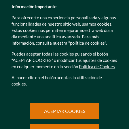
León
Información importante
Lleida
Para ofrecerte una experiencia personalizada y algunas
Murcia
funcionalidades de nuestro sitio web, usamos cookies.
Tarragona
Estas cookies nos permiten mejorar nuestra web día a
Zamora
día mediante una analítica avanzada. Para más
información, consulta nuestra
"política de cookies"
.
Puedes aceptar todas las cookies pulsando el botón
“ACEPTAR COOKIES” o modificar tus ajustes de cookies
en cualquier momento en la sección
Política de Cookies
.
© Caser Residencial 2026
Al hacer clic en el botón aceptas la utilización de
cookies.
Ir a Política de privacidad
Ir a Política de privacidad
Canal interno de informacion
Política de Cookies
Ir a Política de privacidad
Ir a Política de privacidad
Política de Privacidad
Accesibilidad
Ir a Política de privacidad
Ir a Política de privacidad
Condiciones de uso
Protección de datos
ACEPTAR COOKIES