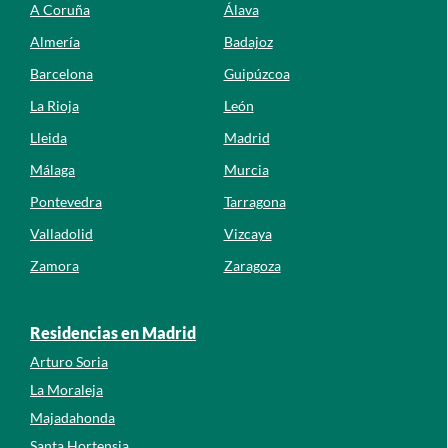
A Coruña
Álava
Almería
Badajoz
Barcelona
Guipúzcoa
La Rioja
León
Lleida
Madrid
Málaga
Murcia
Pontevedra
Tarragona
Valladolid
Vizcaya
Zamora
Zaragoza
Residencias en Madrid
Arturo Soria
La Moraleja
Majadahonda
Santa Hortensia