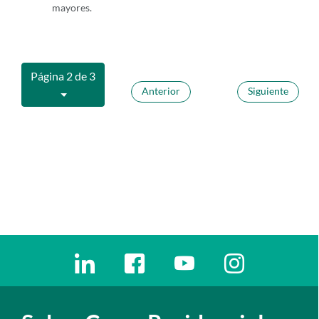
mayores.
Página 2 de 3
Anterior
Siguiente
Enlaces redes sociales
Ir a a la red social. Abre ventana nueva
Ir a a la red social. Abre ventana nu
Ir a a la red social. Abre 
Ir a a la red so