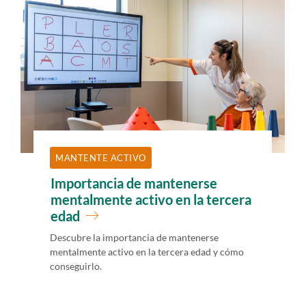
i
d
o
p
r
i
n
c
MANTENTE ACTIVO
i
Importancia de mantenerse
p
mentalmente activo en la tercera
a
edad
l
Descubre la importancia de mantenerse
mentalmente activo en la tercera edad y cómo
conseguirlo.